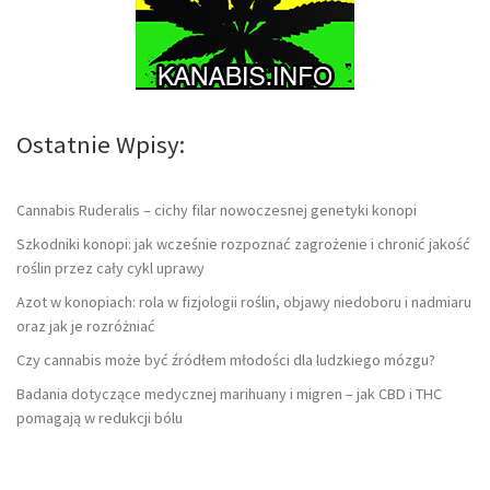
Ostatnie Wpisy:
Cannabis Ruderalis – cichy filar nowoczesnej genetyki konopi
Szkodniki konopi: jak wcześnie rozpoznać zagrożenie i chronić jakość
roślin przez cały cykl uprawy
Azot w konopiach: rola w fizjologii roślin, objawy niedoboru i nadmiaru
oraz jak je rozróżniać
Czy cannabis może być źródłem młodości dla ludzkiego mózgu?
Badania dotyczące medycznej marihuany i migren – jak CBD i THC
pomagają w redukcji bólu