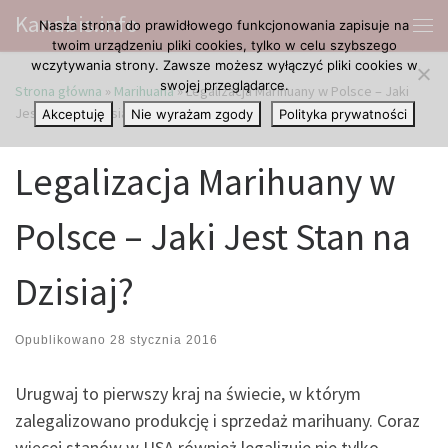
Kanabis.info
Nasza strona do prawidłowego funkcjonowania zapisuje na
Przejdź do treści
Me
twoim urządzeniu pliki cookies, tylko w celu szybszego
wczytywania strony. Zawsze możesz wyłączyć pliki cookies w
swojej przeglądarce.
Strona główna
»
Marihuana
»
Legalizacja Marihuany w Polsce – Jaki
Jest Stan na Dzisiaj?
Akceptuję
Nie wyrażam zgody
Polityka prywatności
Legalizacja Marihuany w
Polsce – Jaki Jest Stan na
Dzisiaj?
Opublikowano
28 stycznia 2016
Urugwaj to pierwszy kraj na świecie, w którym
zalegalizowano produkcję i sprzedaż marihuany. Coraz
więcej stanów w USA również legalizuje nie tylko