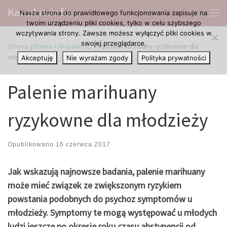
Kanabis.info
Nasza strona do prawidłowego funkcjonowania zapisuje na
Przejdź do treści
Me
twoim urządzeniu pliki cookies, tylko w celu szybszego
wczytywania strony. Zawsze możesz wyłączyć pliki cookies w
swojej przeglądarce.
Strona główna
»
Aktualności
»
Palenie marihuany ryzykowne dla
młodzieży
Akceptuję
Nie wyrażam zgody
Polityka prywatności
Palenie marihuany
ryzykowne dla młodzieży
Opublikowano
16 czerwca 2017
Jak wskazują najnowsze badania, palenie marihuany
może mieć związek ze zwiększonym ryzykiem
powstania podobnych do psychoz symptomów u
młodzieży. Symptomy te mogą występować u młodych
ludzi jeszcze po okresie roku czasu abstynencji od