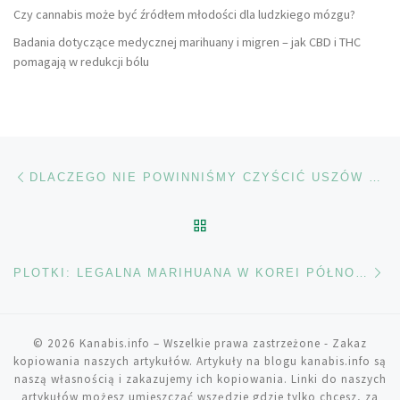
Czy cannabis może być źródłem młodości dla ludzkiego mózgu?
Badania dotyczące medycznej marihuany i migren – jak CBD i THC
pomagają w redukcji bólu
Nawigacja wpisu
Poprzedni wpis
DLACZEGO NIE POWINNIŚMY CZYŚCIĆ USZÓW PATYCZKAMI
POWRÓT DO LISTY POS
Na
PLOTKI: LEGALNA MARIHUANA W KOREI PÓŁNOCNEJ
© 2026
Kanabis.info
– Wszelkie prawa zastrzeżone
- Zakaz
kopiowania naszych artykułów. Artykuły na blogu kanabis.info są
naszą własnością i zakazujemy ich kopiowania. Linki do naszych
artykułów możesz umieszczać wszędzie gdzie tylko chcesz, za