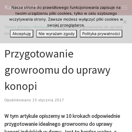
Kanabis.info
Nasza strona do prawidłowego funkcjonowania zapisuje na
Przejdź do treści
Me
twoim urządzeniu pliki cookies, tylko w celu szybszego
wczytywania strony. Zawsze możesz wyłączyć pliki cookies w
swojej przeglądarce.
Strona główna
»
Marihuana
»
Przygotowanie growroomu do uprawy
konopi
Akceptuję
Nie wyrażam zgody
Polityka prywatności
Przygotowanie
growroomu do uprawy
konopi
Opublikowano
15 stycznia 2017
W tym artykule opiszemy w 10 krokach odpowiednie
przygotowanie idealnego growroomu do uprawy
konopi indyjskich w domu. Jest to bardzo ważna, a