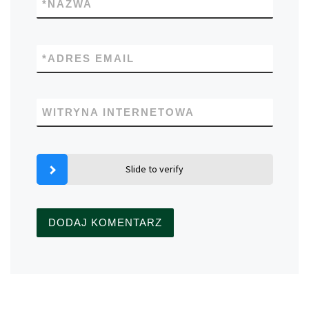
*
NAZWA
*
ADRES EMAIL
WITRYNA INTERNETOWA
Slide to verify