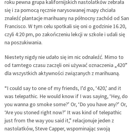
roku pewna grupa kalifornijskich nastolatków zebrała
się i za pomocą ręcznie narysowanej mapy chciała
znaleźć plantacje marihuany na północny zachód od San
Francisco. W tym celu spotkali się oni o godzinie 16.20,
czyli 4:20 pm, po zakończeniu lekcji w szkole i udali się
na poszukiwania.
Niestety nigdy nie udało się im nic odnaleźć. Mimo to
od tamtego czasu zaczęli oni używać oznaczenia „420”
dla wszystkich aktywności związanych z marihuaną.
“I could say to one of my friends, I’d go, ‘420,’ and it
was telepathic. He would know if I was saying, ‘Hey, do
you wanna go smoke some?’ Or, ‘Do you have any?’ Or,
‘Are you stoned right now?’ It was kind of telepathic
just from the way you said it,” relacjonuje jeden z
nastolatków, Steve Capper, wspominając swoją