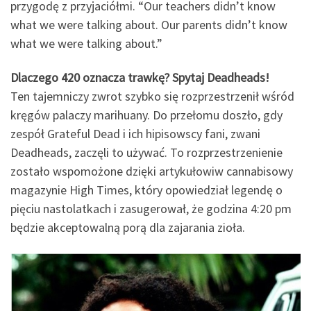
przygodę z przyjaciółmi. “Our teachers didn’t know
what we were talking about. Our parents didn’t know
what we were talking about.”
Dlaczego 420 oznacza trawkę? Spytaj Deadheads!
Ten tajemniczy zwrot szybko się rozprzestrzenił wśród
kręgów palaczy marihuany. Do przełomu doszło, gdy
zespół Grateful Dead i ich hipisowscy fani, zwani
Deadheads, zaczęli to używać. To rozprzestrzenienie
zostało wspomożone dzięki artykułowiw cannabisowy
magazynie High Times, który opowiedział legendę o
pięciu nastolatkach i zasugerował, że godzina 4:20 pm
będzie akceptowalną porą dla zajarania zioła.