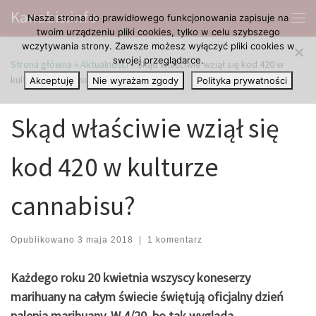
Kanabis.info
Nasza strona do prawidłowego funkcjonowania zapisuje na
Przejdź do treści
Me
twoim urządzeniu pliki cookies, tylko w celu szybszego
wczytywania strony. Zawsze możesz wyłączyć pliki cookies w
swojej przeglądarce.
Strona główna
»
Aktualności
»
Skąd właściwie wziął się kod 420 w
kulturze cannabisu?
Akceptuję
Nie wyrażam zgody
Polityka prywatności
Skąd właściwie wziął się
kod 420 w kulturze
cannabisu?
Opublikowano
3 maja 2018
|
1 komentarz
Każdego roku 20 kwietnia wszyscy koneserzy
marihuany na całym świecie świętują oficjalny dzień
palenia marihuany. W 4/20, bo tak wygląda