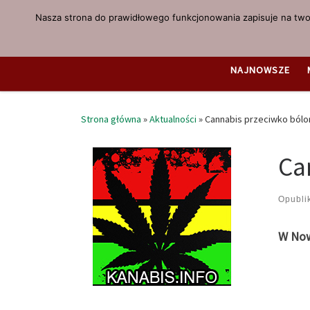
Nasza strona do prawidłowego funkcjonowania zapisuje na twoi
Przejdź do treści
NAJNOWSZE
Strona główna
»
Aktualności
»
Cannabis przeciwko ból
Ca
Opubl
W Now