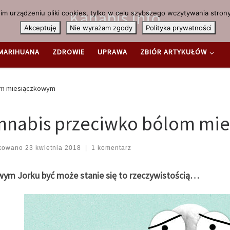
Kanabis.info
m urządzeniu pliki cookies, tylko w celu szybszego wczytywania strony
Akceptuję
Nie wyrażam zgody
Polityka prywatności
MARIHUANA
ZDROWIE
UPRAWA
ZBIÓR ARTYKUŁÓW
om miesiączkowym
nnabis przeciwko bólom mi
ikowano
23 kwietnia 2018
|
1 komentarz
ym Jorku być może stanie się to rzeczywistością…