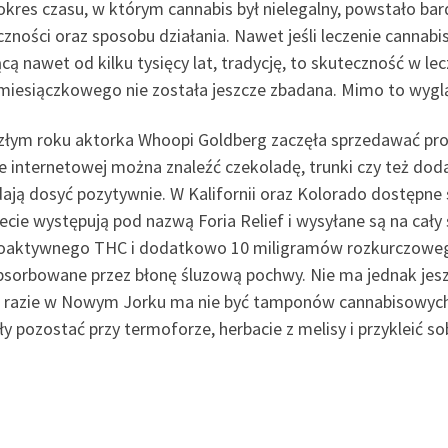
 okres czasu, w którym cannabis był nielegalny, powstało 
zności oraz sposobu działania. Nawet jeśli leczenie cannabi
cą nawet od kilku tysięcy lat, tradycję, to skuteczność w lec
iesiączkowego nie została jeszcze zbadana. Mimo to wygląda
złym roku aktorka Whoopi Goldberg zaczęła sprzedawać prod
e internetowej można znaleźć czekoladę, trunki czy też doda
ają dosyć pozytywnie. W Kalifornii oraz Kolorado dostępne
ecie występują pod nazwą Foria Relief i wysyłane są na cał
oaktywnego THC i dodatkowo 10 miligramów rozkurczowego 
bsorbowane przez błonę śluzową pochwy. Nie ma jednak jes
a razie w Nowym Jorku ma nie być tamponów cannabisowych
y pozostać przy termoforze, herbacie z melisy i przykleić so