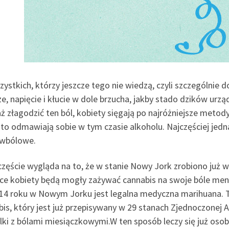
ystkich, którzy jeszcze tego nie wiedzą, czyli szczególnie
e, napięcie i kłucie w dole brzucha, jakby stado dzików urz
ż złagodzić ten ból, kobiety sięgają po najróżniejsze metody
to odmawiają sobie w tym czasie alkoholu. Najczęściej jedn
iwbólowe.
częście wygląda na to, że w stanie Nowy Jork zrobiono już w
ce kobiety będą mogły zażywać cannabis na swoje bóle men
14 roku w Nowym Jorku jest legalna medyczna marihuana. T
is, który jest już przepisywany w 29 stanach Zjednoczonej 
lki z bólami miesiączkowymi.W ten sposób leczy się już oso