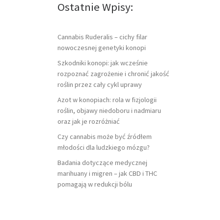
Ostatnie Wpisy:
Cannabis Ruderalis – cichy filar
nowoczesnej genetyki konopi
Szkodniki konopi: jak wcześnie
rozpoznać zagrożenie i chronić jakość
roślin przez cały cykl uprawy
Azot w konopiach: rola w fizjologii
roślin, objawy niedoboru i nadmiaru
oraz jak je rozróżniać
Czy cannabis może być źródłem
młodości dla ludzkiego mózgu?
Badania dotyczące medycznej
marihuany i migren – jak CBD i THC
pomagają w redukcji bólu