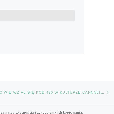
Na
TÓW
SKĄD WŁAŚCIWIE WZIĄŁ SIĘ KOD 420 W KULTURZE CANNABISU?
 są naszą własnością i zakazujemy ich kopiowania.