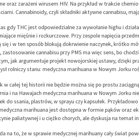
ne oraz zarażeni wirusem HIV. Na przykład w trakcie chemiot
iami. Cannabinoidy, czyli składniki aktywne cannabisu, mają
as gdy THC jest odpowiedzialne za wywołanie highu i dział
źniające mięśnie i rozkurczowe. Przy zespole napięcia prze
ą się i w ten sposób blokują dokrwienie naczynek, krótko mó
c, zastosowanie cannabisu przy PMS ma więc sens, bo chodzi
tym, jak argumentuje projekt nowojorskiej ustawy, dzięki
ysł rolniczy stanu: medyczna marihuana w Nowym Jorku rośn
 w całej tej historii nie będzie można się po prostu zaciągną
ornia i na Hawajach medyczna marihuana w Nowym Jorku nie 
ek do ssania, plastrów, w sprayu czy kapsułek. Przykładowo
 medyczna marihuana jest dostępna w formie pąków oraz ek
nie paliatywnej i u ciężko chorych, ale dyskusja na temat i
da na to, że w sprawie medycznej marihuany cały świat powo