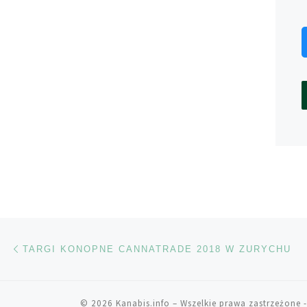
Nawigacja wpisu
Poprzedni wpis
TARGI KONOPNE CANNATRADE 2018 W ZURYCHU
© 2026
Kanabis.info
– Wszelkie prawa zastrzeżone
-