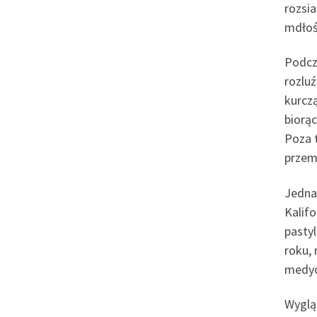
rozsia
mdłośc
Podcz
rozlu
kurcz
biorą
Poza 
przem
Jednak
Kalif
pastyl
roku,
medycy
Wyglą