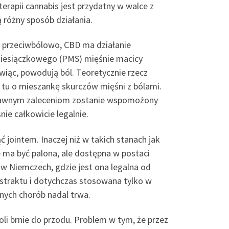
erapii cannabis jest przydatny w walce z
 różny sposób działania.
a przeciwbólowo, CBD ma działanie
dmiesiączkowego (PMS) mięśnie macicy
wiąc, powodują ból. Teoretycznie rzecz
 tu o mieszankę skurczów mięśni z bólami.
 prawnym zaleceniom zostanie wspomożony
ie całkowicie legalnie.
ć jointem. Inaczej niż w takich stanach jak
ma być palona, ale dostępna w postaci
 w Niemczech, gdzie jest ona legalna od
straktu i dotychczas stosowana tylko w
nnych chorób nadal trwa.
li brnie do przodu. Problem w tym, że przez