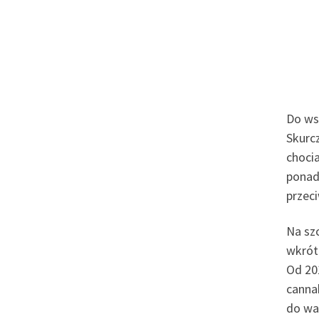
Do wsz
Skurcz
chocia
ponad
przec
Na sz
wkrót
Od 20
cannab
do wa