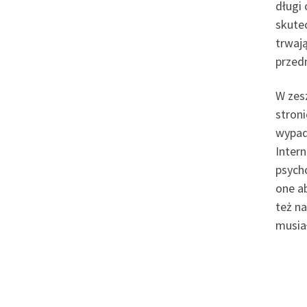
długi
skutec
trwają
przedm
W zes
stroni
wypad
Intern
psych
one a
też n
musiał