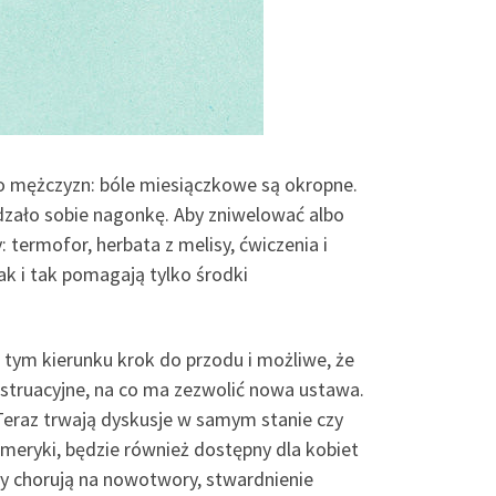
 do mężczyzn: bóle miesiączkowe są okropne.
ądzało sobie nagonkę. Aby zniwelować albo
: termofor, herbata z melisy, ćwiczenia i
ak i tak pomagają tylko środki
 tym kierunku krok do przodu i możliwe, że
struacyjne, na co ma zezwolić nowa ustawa.
eraz trwają dyskusje w samym stanie czy
Ameryki, będzie również dostępny dla kobiet
by chorują na nowotwory, stwardnienie