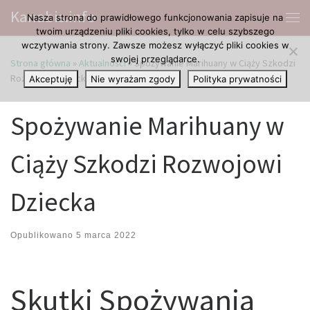
Kanabis.info
Nasza strona do prawidłowego funkcjonowania zapisuje na
Przejdź do treści
Me
twoim urządzeniu pliki cookies, tylko w celu szybszego
wczytywania strony. Zawsze możesz wyłączyć pliki cookies w
swojej przeglądarce.
Strona główna
»
Aktualności
»
Spożywanie Marihuany w Ciąży Szkodzi
Rozwojowi Dziecka
Akceptuję
Nie wyrażam zgody
Polityka prywatności
Spożywanie Marihuany w
Ciąży Szkodzi Rozwojowi
Dziecka
Opublikowano
5 marca 2022
Skutki Spożywania