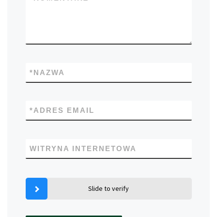
*
NAZWA
*
ADRES EMAIL
WITRYNA INTERNETOWA
Slide to verify