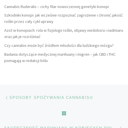
Cannabis Ruderalis – cichy filar nowoczesnej genetyki konopi
Szkodniki konopi: jak wcześnie rozpoznać zagrożenie i chronić jakość
roślin przez cały cykl uprawy
Azot w konopiach: rola w fizjologii roślin, objawy niedoboru i nadmiaru
oraz jak je rozróżniać
Czy cannabis może być źródłem młodości dla ludzkiego mózgu?
Badania dotyczące medycznej marihuany i migren – jak CBD i THC
pomagają w redukcji bólu
Nawigacja wpisu
Poprzedni wpis
SPOSOBY SPOŻYWANIA CANNABISU
POWRÓT DO LISTY POS
Na