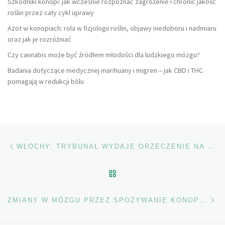
Szkodniki konopi: jak wcześnie rozpoznać zagrożenie i chronić jakość
roślin przez cały cykl uprawy
Azot w konopiach: rola w fizjologii roślin, objawy niedoboru i nadmiaru
oraz jak je rozróżniać
Czy cannabis może być źródłem młodości dla ludzkiego mózgu?
Badania dotyczące medycznej marihuany i migren – jak CBD i THC
pomagają w redukcji bólu
Nawigacja wpisu
Poprzedni wpis
WŁOCHY: TRYBUNAŁ WYDAJE ORZECZENIE NA KORZYŚĆ MAŁYCH ILOŚCI UPRAW DOMOWYCH
POWRÓT DO LISTY POS
Na
ZMIANY W MÓZGU PRZEZ SPOŻYWANIE KONOPI INDYJSKICH