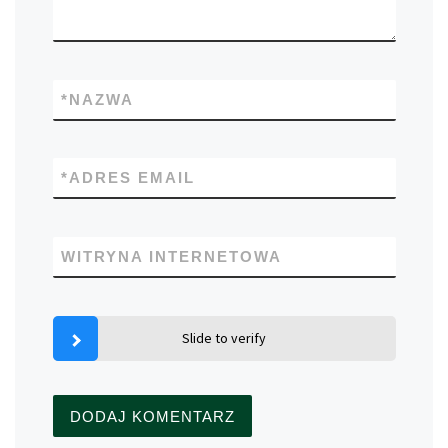
*
NAZWA
*
ADRES EMAIL
WITRYNA INTERNETOWA
Slide to verify