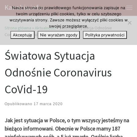
Kanabis.info
Nasza strona do prawidłowego funkcjonowania zapisuje na
Przejdź do treści
Me
twoim urządzeniu pliki cookies, tylko w celu szybszego
wczytywania strony. Zawsze możesz wyłączyć pliki cookies w
swojej przeglądarce.
Strona główna
»
Aktualności
»
Światowa Sytuacja Odnośnie
Coronavirus CoVid-19
Akceptuję
Nie wyrażam zgody
Polityka prywatności
Światowa Sytuacja
Odnośnie Coronavirus
CoVid-19
Opublikowano
17 marca 2020
Jak jest sytuacja w Polsce, o tym wszyscy jesteśmy na
bieżąco informowani. Obecnie w Polsce mamy 187
zainfekowanych osób, a 5 już zmarło. Ogólnie liczba