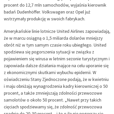
procent do 12,7 mln samochodów, wyjaśnia kierownik
badań Dudenhöffer. Volkswagen oraz Opel już
wstrzymały produkcję w swoich fabrykach.
Amerykańskie linie lotnicze United Airlines zapowiadają,
że w marcu osiągną o 1,5 miliarda dolarów mniejszy
obrót niż w tym samym czasie roku ubiegłego. United
spodziewa się pogorszenia sytuacji w związku z
pojawieniem się wirusa w letnim sezonie turystycznym i
zapowiada dalsze działania mające na celu uporanie się
z ekonomicznymi skutkami wybuchu epidemii. W
oświadczeniu Stany Zjednoczone podają, że w kwietniu
i maju obniżają wynagrodzenia kadry kierowniczej o 50
procent, a także zmniejszają zdolności przewozowe
samolotów o około 50 procent. „Nawet przy takich
cięciach spodziewamy się, że zdolność przewozowa
spadnie do 20-30 procent – i to o ile nie pogorszy się