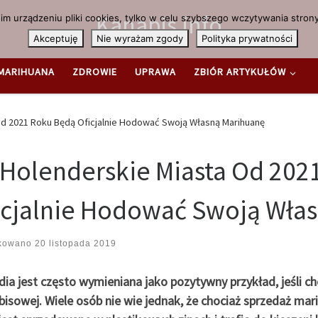
Kanabis.info
m urządzeniu pliki cookies, tylko w celu szybszego wczytywania strony
Akceptuję
Nie wyrażam zgody
Polityka prywatności
MARIHUANA
ZDROWIE
UPRAWA
ZBIÓR ARTYKUŁÓW
Od 2021 Roku Będą Oficjalnie Hodować Swoją Własną Marihuanę
 Holenderskie Miasta Od 202
icjalnie Hodować Swoją Wła
ikowano
20 listopada 2019
ia jest często wymieniana jako pozytywny przykład, jeśli ch
isowej. Wiele osób nie wie jednak, że chociaż sprzedaż mari