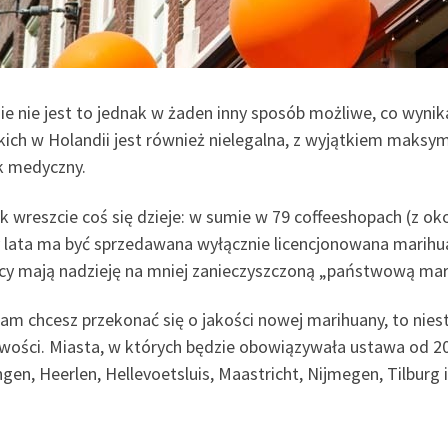
ie nie jest to jednak w żaden inny sposób możliwe, co wynik
kich w Holandii jest również nielegalna, z wyjątkiem maksym
k medyczny.
 wreszcie coś się dzieje: w sumie w 79 coffeeshopach (z ok
y lata ma być sprzedawana wyłącznie licencjonowana marihua
cy mają nadzieję na mniej zanieczyszczoną „państwową marih
sam chcesz przekonać się o jakości nowej marihuany, to nies
liwości. Miasta, w których będzie obowiązywała ustawa od 2
gen, Heerlen, Hellevoetsluis, Maastricht, Nijmegen, Tilburg 