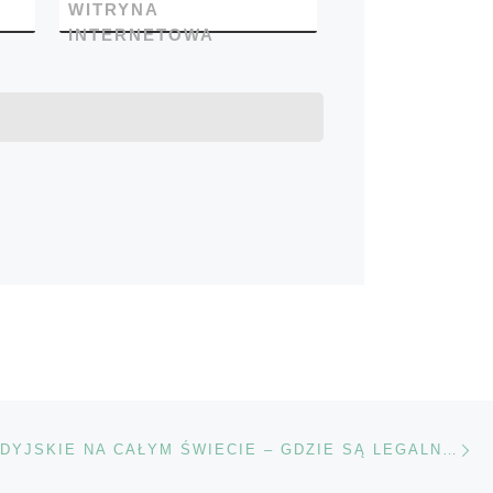
WITRYNA
INTERNETOWA
Na
TÓW
KONOPIE INDYJSKIE NA CAŁYM ŚWIECIE – GDZIE SĄ LEGALNE, ZDEKRYMINALIZOWANE LUB CAŁKOWICIE ZAKAZANE?