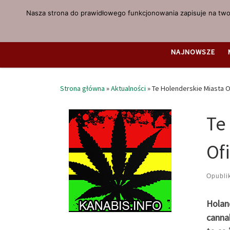
Nasza strona do prawidłowego funkcjonowania zapisuje na twoi
Przejdź do treści
NAJNOWSZE
Strona główna
»
Aktualności
»
Te Holenderskie Miasta 
Te
Of
Opubl
Holand
cannab