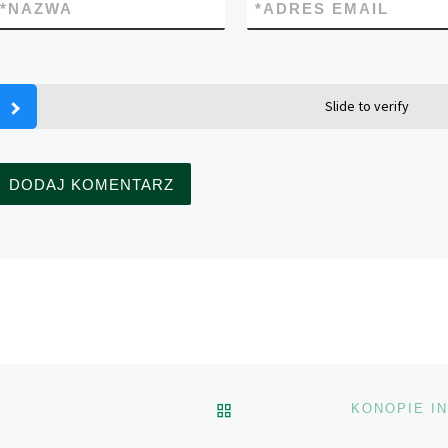
*
NAZWA
*
ADRES EMAIL
Slide to verify
POWRÓT DO LISTY POS