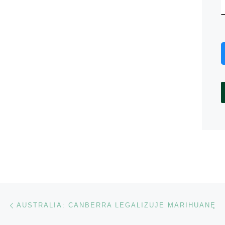
Nawigacja wpisu
Poprzedni wpis
AUSTRALIA: CANBERRA LEGALIZUJE MARIHUANĘ