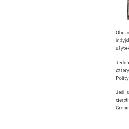
Obecn
indyjs
użyte
Jednak
czter
Polity
Jeśli 
cierp
Gronin