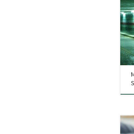
Spoż
powi
psyc
stan
typo
psyc
zaży
bada
M
S