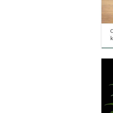
jest
C
Rude
prze
odmi
THC-
kwit
póła
Dane