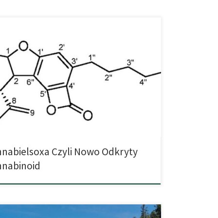
ikowanym w czasopiśmie Pharmaceuticals badaniu
naukowców z Korei Południowej poinformował o
fikowaniu nowego kannabinoidu. Ponadto zebrali oni
postrzeżeń dotyczących potencjału kannabinoidów w
niu nowotworów. W skład 14-osobowego zespołu
li zarówno naukowcy z agencji rządowych, jak i
y z uniwersytetów. Nowo odkryta substancja to
lsoxa, kolejny kannabinoid naturalnie […]
nabielsoxa Czyli Nowo Odkryty
nnabinoid