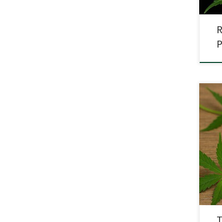
R
W Sk
omaw
THC.
subi
skut
tętn
siln
[…]
T