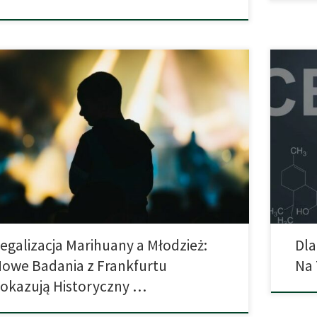
erwatywne ostrzeżenia obalone: Nowe badanie z
„Dlaczeg
kfurtu pokazuje wyraźny spadek spożycia konopi wśród
wynika z
zieży – mimo (a może właśnie dzięki) legalizacji. Wbrew
nieporo
om przeciwników legalizacji, konsumpcja marihuany
czynniki
d niemieckiej młodzieży spadła do rekordowo niskiego
rolę w 
omu. Tak wynika z najnowszego raportu opublikowanego
Natychm
24 roku przez zespół badawczy z Frankfurtu nad […]
przeciw
egalizacja Marihuany a Młodzież:
Dla
owe Badania z Frankfurtu
Na 
okazują Historyczny …