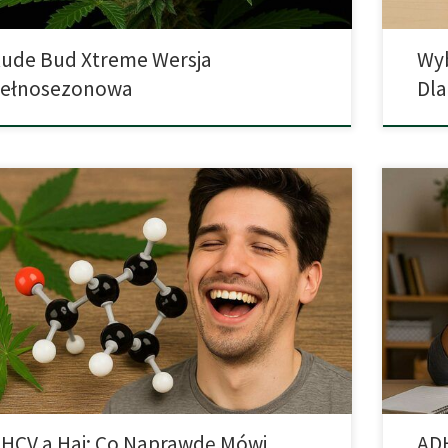
ude Bud Xtreme Wersja
Wyb
Pełnosezonowa
Dla
rócie THCV (tetrahydrokannabiwarin) to rzadziej
Kiedy N
iany kannabinoid, który może modulować działanie
Wśród o
 W małych badaniach dodatek THCV do THC osłabiał
psychoa
ektywną intensywność „haju”, a także łagodził typowe
ADHD – 
ki uboczne THC, jak „mgła” poznawcza czy przyspieszone
deficyte
o. Podawane osobno, THCV zazwyczaj nie wywołuje
dzieciń
ych efektów psychoaktywnych w typowych dawkach. Efekt
funkcjon
HCV a Haj: Co Naprawdę Mówi
ADH