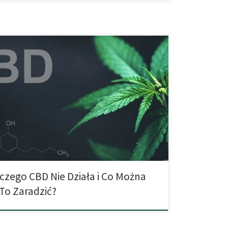
o CBD na mnie nie działa?“ Pytanie, które często
 fałszywych oczekiwań, dezinformacji i
zumień. W tym artykule zostaną omówione zarówno
 fizjologiczne, jak i psychologiczne, które odgrywają
działaniu CBD. Brak Środków Przeciwbólowych – Brak
iastowego Działania CBD nie jest środkiem
bólowym w klasycznym tego słowa znaczeniu. […]
czego CBD Nie Działa i Co Można
To Zaradzić?