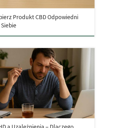
ierz Produkt CBD Odpowiedni
 Siebie
adpobudliwość Spotyka Się z Ryzykiem Uzależnienia
sób zmagających się z uzależnieniami od substancji
ktywnych wyjątkowo duży odsetek stanowią osoby z
zespołem nadpobudliwości psychoruchowej z
m uwagi. To zaburzenie, które często zaczyna się w
stwie, może wpływać nie tylko na sposób
owania w szkole czy pracy, ale […]
D a Uzależnienia – Dlaczego