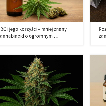
Dziś je
 CBG, jak działa i dlaczego zyskuje […]
kierunku
BG i jego korzyści – mniej znany
Ros
kannabinoid o ogromnym …
zan
 Bud Xtreme Feminizowane – pełna recenzja ekspercka i
Rosnąca
wodnik uprawy Rude Bud Xtreme Feminizowane to
gdzie ma
ana feminizowana o przewadze Indica, stworzona przez
szerszy
THC z myślą o mocnych plonach i stosunkowo szybkim
oleje, k
nieniu dla odmian pełno sezonowych. To „fast flowering” /
produkt
utomat – pełny sezon, ale przyspieszony dzięki genetyce.
możliwo
 […]
jak wyb