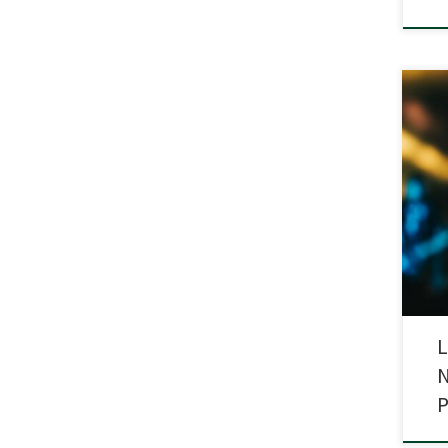
Kons
Fran
młod
obaw
wśró
pozi
w 20
L
N
P