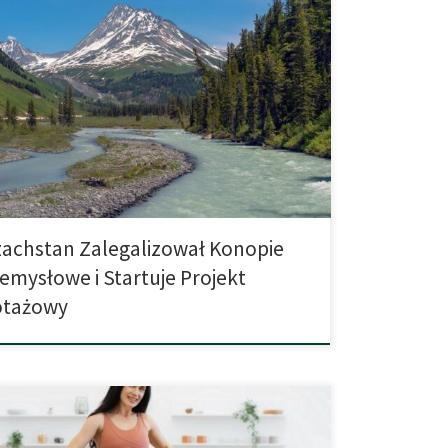
hstanie właśnie wybiła nowa era przemysłu
go, gdyż oficjalnie zalegalizowano uprawę konopi
ych. Na tym jednak nie koniec, ponieważ
eśnie wystartowano z projektem pilotażowym,
na celu wsparcie gałęzi przemysłu, które są
e z naturą, oraz zatrudnienie w sektorze rolniczym.
o to ma na celu zachęcenie przemysłu oraz rolników
achstan Zalegalizował Konopie
emysłowe i Startuje Projekt
otażowy