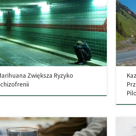
ywanie konopi indyjskich i schizofrenia są ze sobą
W Kazac
ązane. Ale czy konopie mogą również powodować
rolnicze
hotyczne zaburzenia? Naukowcy przeanalizowali aktualny
włóknist
 wiedzy. Schizofrenia jest ciężką chorobą psychiczną. Jej
jednocz
we objawy to zaburzenia myślenia i objawy
mającym 
hotyczne. Wiele badań zajmowało się kwestią, czy
powiązan
wanie konopi może powodować schizofrenię. Zespół
Wszystk
wczy z […]
[…]
arihuana Zwiększa Ryzyko
Kaz
chizofrenii
Prz
Pil