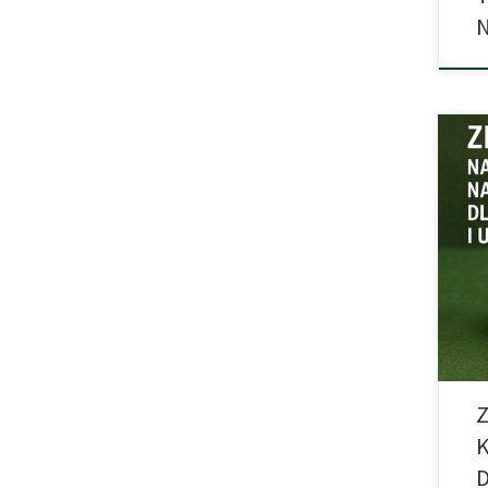
N
Wspó
skła
samo
się 
prof
orga
cenn
Z
K
D