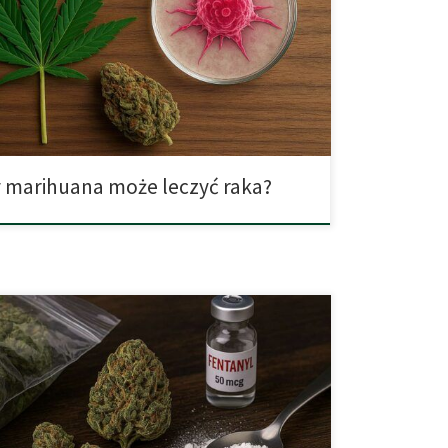
eństwa – szacuje się, że u nawet 39% osób zostanie
owany rak w ciągu ich życia. W praktyce oznacza to,
l każdy, bezpośrednio lub pośrednio, spotyka się z tą
– czy to sam, czy poprzez bliskich. Współcześni
zy coraz częściej wykazują […]
 marihuana może leczyć raka?
kilkanaście lat temu marihuana była postrzegana jako
 narkotyk, szczególnie w porównaniu z heroiną czy
 Wielu traktowało ją jako substancję stosunkowo
ną, której ryzyko ogranicza się głównie do efektów
ch związanych z psychiką czy układem oddechowym.