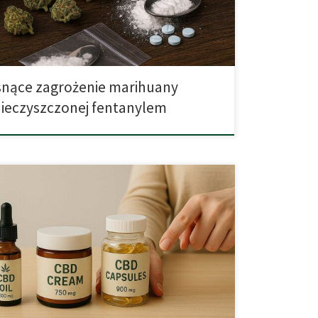
dnak rynek narkotykowy zmienia się w niepokojącym
. Coraz częściej pojawiają […]
nące zagrożenie marihuany
ieczyszczonej fentanylem
 dostępność produktów z CBD Jeśli mieszkasz w kraju,
rihuana jest legalna, masz do dyspozycji coraz
 wybór produktów zawierających CBD. Mogą to być
apsułki, susz do waporyzacji, kosmetyki czy nawet
y spożywcze. Zróżnicowana oferta daje wiele
ści, ale też stawia przed konsumentami wyzwanie –
rać produkt […]