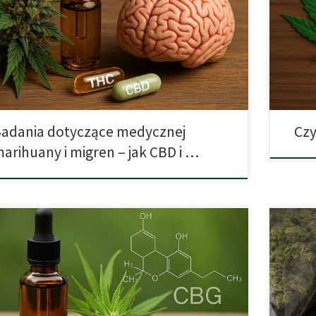
lenie migren, stanowiąc alternatywę dla tradycyjnych leków
społecz
ciwbólowych. Kannabinoidy takie jak CBD i THC oddziałują
zdiagnoz
kład endokannabinoidowy, regulując odczuwanie bólu,
że niema
cję zapalną oraz napięcie mięśni. Zrozumienie działania
chorobą 
 substancji pozwala lepiej dobrać odpowiednią terapię
onkolod
 odmiany […]
adania dotyczące medycznej
Czy
arihuany i migren – jak CBD i …
Jeszcze 
abigerol (CBG) to niepsychoaktywny kannabinoid
„miękki”
ępujący naturalnie w konopiach. Choć jest mniej znany niż
kokainą.
czy THC, badania naukowe pokazują, że może odgrywać
bezpiecz
zową rolę w terapii wielu chorób – od jaskry i schorzeń jelit
uboczny
horobę Huntingtona oraz nowotwory. Dowiedz się, czym