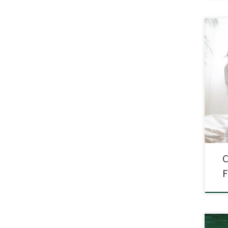
Fibr
chor
mięś
trud
ocen
na s
C
F