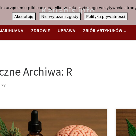
Kanabis.info
m urządzeniu pliki cookies, tylko w celu szybszego wczytywania strony
Akceptuję
Nie wyrażam zgody
Polityka prywatności
MARIHUANA
ZDROWIE
UPRAWA
ZBIÓR ARTYKUŁÓW
czne Archiwa:
R
isy
z więcej badań naukowych potwierdza, że medyczna
huana może skutecznie zmniejszać częstotliwość i
Nowotwo