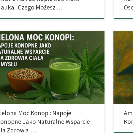
auka i Czego Możesz …
Oso
łczesna dietetyka coraz częściej sięga po naturalne
Z czym k
dniki roślinne jako źródło zdrowia i dobrego
Jedną z 
poczucia. Wśród nich coraz większą popularnością cieszą
szczegól
napoje z konopi, które wyróżniają się wyjątkowo bogatym
najsłyn
ilem odżywczym i wielowymiarowym wpływem na
zyskał 
nizm człowieka. Co sprawia, że napoje konopne są tak
Rastafar
e? Jakie właściwości zdrowotne oferują? […]
modlitwy
ielona Moc Konopi: Napoje
Amb
onopne Jako Naturalne Wsparcie
Kon
la Zdrowia …