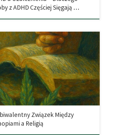
by z ADHD Częściej Sięgają …
ojarzy się połączenie pojęć „religia” i „marihuana”?
pierwszych asocjacji jest zazwyczaj ruch Rastafari,
nie silnie obecny na Jamajce, który dzięki swojemu
niejszemu przedstawicielowi, Bobowi Marleyowi,
światową rozpoznawalność. Można powiedzieć, że
ianie używają konopi w kontekście medytacji i
 –– choć wielu z nich podkreśla, że […]
iwalentny Związek Między
opiami a Religią