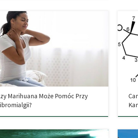
W opubl
omialgia jest przewlekłą i trudną do zdiagnozowania
zespół 
obą, która objawia się rozległymi bólami, skurczami
zidenty
ni, zmęczeniem i często zaburzeniami snu. Szczególnie
kilka s
ne jest to, że objawy te są często trudne do obiektywnej
zwalcza
y przez lekarzy. Pacjenci często już jako dziecko cierpią
wchodzi
ilne bóle głowy, a z czasem pojawią się […]
naukowc
cannabie
zy Marihuana Może Pomóc Przy
Can
ibromialgii?
Ka