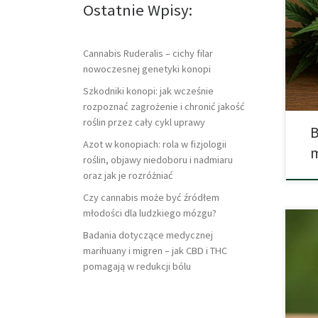
nasi
Ostatnie Wpisy:
prze
na u
reak
Cannabis Ruderalis – cichy filar
tych
nowoczesnej genetyki konopi
oraz
Szkodniki konopi: jak wcześnie
rozpoznać zagrożenie i chronić jakość
roślin przez cały cykl uprawy
B
Azot w konopiach: rola w fizjologii
m
roślin, objawy niedoboru i nadmiaru
oraz jak je rozróżniać
Czy cannabis może być źródłem
młodości dla ludzkiego mózgu?
Badania dotyczące medycznej
marihuany i migren – jak CBD i THC
Kann
pomagają w redukcji bólu
wyst
CBD 
kluc
po c