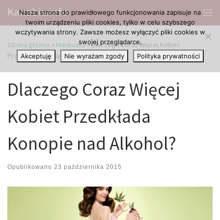
Kanabis.info
Nasza strona do prawidłowego funkcjonowania zapisuje na
Przejdź do treści
Me
twoim urządzeniu pliki cookies, tylko w celu szybszego
wczytywania strony. Zawsze możesz wyłączyć pliki cookies w
swojej przeglądarce.
Strona główna
»
Marihuana
»
Dlaczego Coraz Więcej Kobiet
Przedkłada Konopie nad Alkohol?
Akceptuję
Nie wyrażam zgody
Polityka prywatności
Dlaczego Coraz Więcej
Kobiet Przedkłada
Konopie nad Alkohol?
Opublikowano
23 października 2015