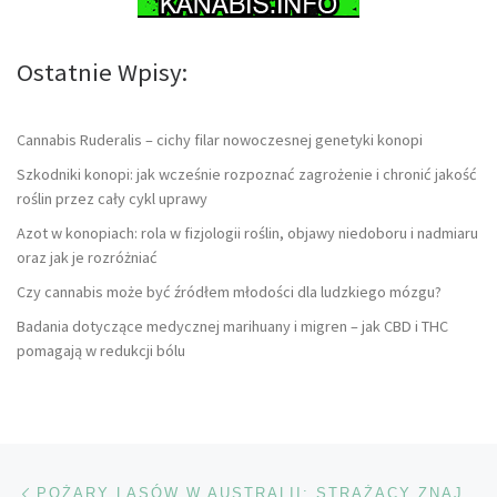
Ostatnie Wpisy:
Cannabis Ruderalis – cichy filar nowoczesnej genetyki konopi
Szkodniki konopi: jak wcześnie rozpoznać zagrożenie i chronić jakość
roślin przez cały cykl uprawy
Azot w konopiach: rola w fizjologii roślin, objawy niedoboru i nadmiaru
oraz jak je rozróżniać
Czy cannabis może być źródłem młodości dla ludzkiego mózgu?
Badania dotyczące medycznej marihuany i migren – jak CBD i THC
pomagają w redukcji bólu
Nawigacja wpisu
Poprzedni wpis
POŻARY LASÓW W AUSTRALII: STRAŻACY ZNAJDUJĄ POLE MARIHUANY – I ROBIĄ SOBIE SELFIE