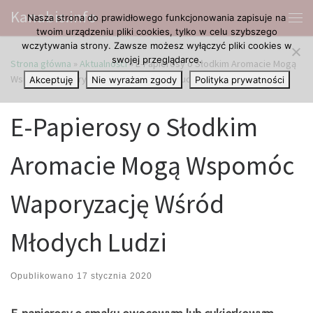
Kanabis.info
Nasza strona do prawidłowego funkcjonowania zapisuje na
Przejdź do treści
Me
twoim urządzeniu pliki cookies, tylko w celu szybszego
wczytywania strony. Zawsze możesz wyłączyć pliki cookies w
swojej przeglądarce.
Strona główna
»
Aktualności
»
E-Papierosy o Słodkim Aromacie Mogą
Wspomóc Waporyzację Wśród Młodych Ludzi
Akceptuję
Nie wyrażam zgody
Polityka prywatności
E-Papierosy o Słodkim
Aromacie Mogą Wspomóc
Waporyzację Wśród
Młodych Ludzi
Opublikowano
17 stycznia 2020