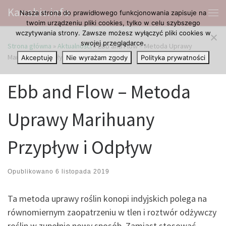
Kanabis.info
Nasza strona do prawidłowego funkcjonowania zapisuje na
Przejdź do treści
Me
twoim urządzeniu pliki cookies, tylko w celu szybszego
wczytywania strony. Zawsze możesz wyłączyć pliki cookies w
swojej przeglądarce.
Strona główna
»
Aktualności
»
Ebb and Flow – Metoda Uprawy
Marihuany Przypływ i Odpływ
Akceptuję
Nie wyrażam zgody
Polityka prywatności
Ebb and Flow – Metoda
Uprawy Marihuany
Przypływ i Odpływ
Opublikowano
6 listopada 2019
Ta metoda uprawy roślin konopi indyjskich polega na
równomiernym zaopatrzeniu w tlen i roztwór odżywczy
roślin w zupełnie nowy sposób. Zamiast stosować