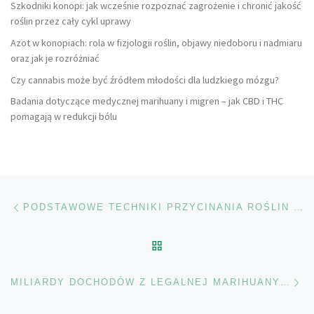
Szkodniki konopi: jak wcześnie rozpoznać zagrożenie i chronić jakość
roślin przez cały cykl uprawy
Azot w konopiach: rola w fizjologii roślin, objawy niedoboru i nadmiaru
oraz jak je rozróżniać
Czy cannabis może być źródłem młodości dla ludzkiego mózgu?
Badania dotyczące medycznej marihuany i migren – jak CBD i THC
pomagają w redukcji bólu
Nawigacja wpisu
Poprzedni wpis
PODSTAWOWE TECHNIKI PRZYCINANIA ROŚLIN MARIHUANY
POWRÓT DO LISTY POS
Na
MILIARDY DOCHODÓW Z LEGALNEJ MARIHUANY DLA FISKUSA