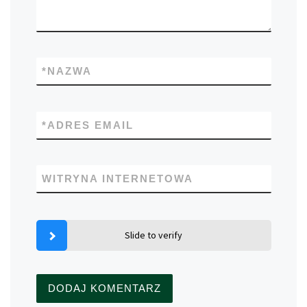
*
NAZWA
*
ADRES EMAIL
WITRYNA INTERNETOWA
Slide to verify