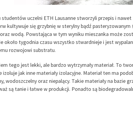
studentów uczelni ETH Lausanne stworzyli przepis i nawet z
erw kultywuje się grzybnię w sterylny bądź pasteryzowany
oraz wodą. Powstająca w tym wyniku mieszanka może zost
e około tygodnia czasu wszystko stwardnieje i jest wypalan
emu rozwojowi substratu.
iem tego jest lekki, ale bardzo wytrzymały materiał. To tw
 izoluje jak inne materiały izolacyjne. Materiał ten ma podo
ny, wodoszczelny oraz niepalący. Takie materiały na bazie g
waż są tanie i łatwe w produkcji. Ponadto są biodegradowal