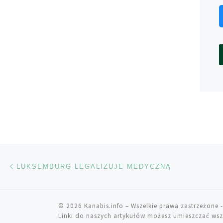
Nawigacja wpisu
Poprzedni wpis
LUKSEMBURG LEGALIZUJE MEDYCZNĄ
© 2026
Kanabis.info
– Wszelkie prawa zastrzeżone
-
Linki do naszych artykułów możesz umieszczać wsz