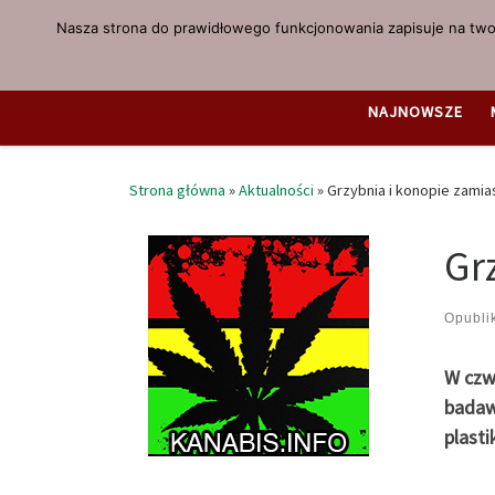
Nasza strona do prawidłowego funkcjonowania zapisuje na twoi
Przejdź do treści
NAJNOWSZE
Strona główna
»
Aktualności
»
Grzybnia i konopie zamias
Gr
Opubl
W czw
badaw
plasti