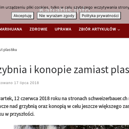
Kanabis.info
m urządzeniu pliki cookies, tylko w celu szybszego wczytywania strony
Akceptuję
Nie wyrażam zgody
Polityka prywatności
MARIHUANA
ZDROWIE
UPRAWA
ZBIÓR ARTYKUŁÓW
t plastiku
zybnia i konopie zamiast plas
ikowano
17 lipca 2018
artek, 12 czerwca 2018 roku na stronach schweizerbauer.ch 
cze nad grzybnią oraz konopią w celu jeszcze większego za
ku w przyszłości.