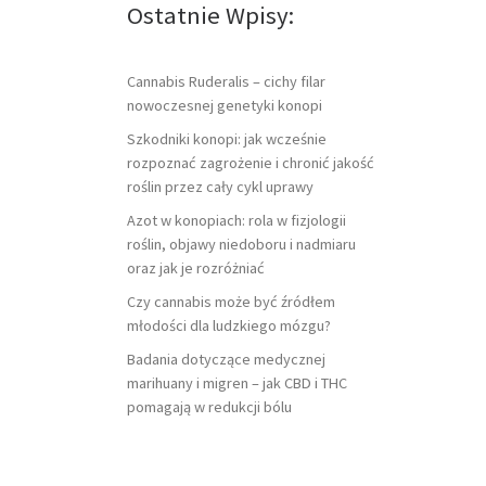
Ostatnie Wpisy:
Cannabis Ruderalis – cichy filar
nowoczesnej genetyki konopi
Szkodniki konopi: jak wcześnie
rozpoznać zagrożenie i chronić jakość
roślin przez cały cykl uprawy
Azot w konopiach: rola w fizjologii
roślin, objawy niedoboru i nadmiaru
oraz jak je rozróżniać
Czy cannabis może być źródłem
młodości dla ludzkiego mózgu?
Badania dotyczące medycznej
marihuany i migren – jak CBD i THC
pomagają w redukcji bólu