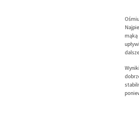
Ośmiu 
Najpi
mąką 
upływi
dalsz
Wynik
dobrze
stabil
ponie