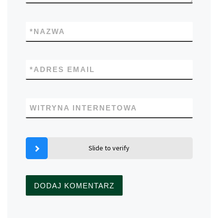
*
NAZWA
*
ADRES EMAIL
WITRYNA INTERNETOWA
Slide to verify