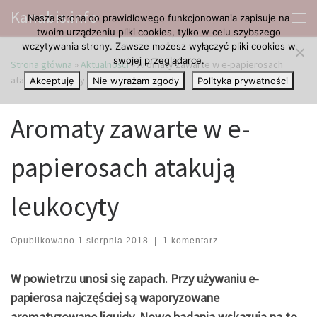
Kanabis.info
Nasza strona do prawidłowego funkcjonowania zapisuje na
Przejdź do treści
Me
twoim urządzeniu pliki cookies, tylko w celu szybszego
wczytywania strony. Zawsze możesz wyłączyć pliki cookies w
swojej przeglądarce.
Strona główna
»
Aktualności
»
Aromaty zawarte w e-papierosach
atakują leukocyty
Akceptuję
Nie wyrażam zgody
Polityka prywatności
Aromaty zawarte w e-
papierosach atakują
leukocyty
Opublikowano
1 sierpnia 2018
|
1 komentarz
W powietrzu unosi się zapach. Przy używaniu e-
papierosa najczęściej są waporyzowane
aromatyzowane liquidy. Nowe badania wskazują na to,