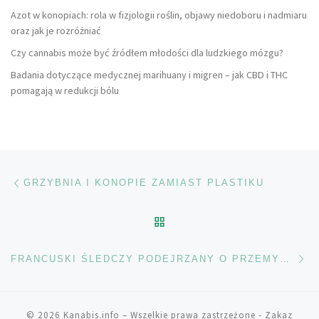
Azot w konopiach: rola w fizjologii roślin, objawy niedoboru i nadmiaru
oraz jak je rozróżniać
Czy cannabis może być źródłem młodości dla ludzkiego mózgu?
Badania dotyczące medycznej marihuany i migren – jak CBD i THC
pomagają w redukcji bólu
Nawigacja wpisu
Poprzedni wpis
GRZYBNIA I KONOPIE ZAMIAST PLASTIKU
POWRÓT DO LISTY POS
Na
FRANCUSKI ŚLEDCZY PODEJRZANY O PRZEMYT MARIHUANY
© 2026
Kanabis.info
– Wszelkie prawa zastrzeżone
- Zakaz