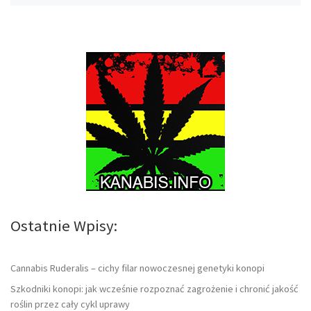
Ostatnie Wpisy:
Cannabis Ruderalis – cichy filar nowoczesnej genetyki konopi
Szkodniki konopi: jak wcześnie rozpoznać zagrożenie i chronić jakość
roślin przez cały cykl uprawy