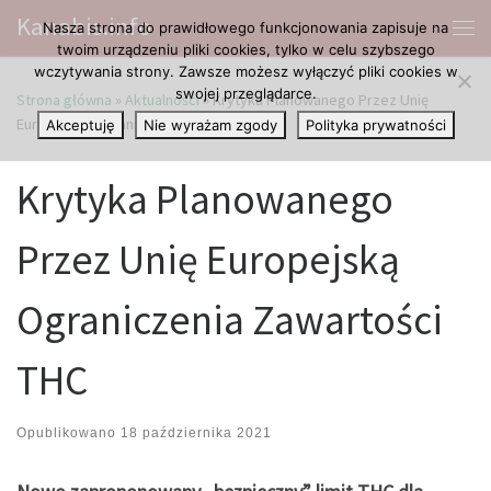
Kanabis.info
Nasza strona do prawidłowego funkcjonowania zapisuje na
Przejdź do treści
Me
twoim urządzeniu pliki cookies, tylko w celu szybszego
wczytywania strony. Zawsze możesz wyłączyć pliki cookies w
swojej przeglądarce.
Strona główna
»
Aktualności
»
Krytyka Planowanego Przez Unię
Europejską Ograniczenia Zawartości THC
Akceptuję
Nie wyrażam zgody
Polityka prywatności
Krytyka Planowanego
Przez Unię Europejską
Ograniczenia Zawartości
THC
Opublikowano
18 października 2021