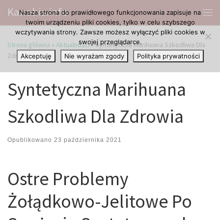
Kanabis.info
Nasza strona do prawidłowego funkcjonowania zapisuje na
Przejdź do treści
Me
twoim urządzeniu pliki cookies, tylko w celu szybszego
wczytywania strony. Zawsze możesz wyłączyć pliki cookies w
swojej przeglądarce.
Strona główna
»
Aktualności
»
Syntetyczna Marihuana Szkodliwa Dla
Zdrowia
Akceptuję
Nie wyrażam zgody
Polityka prywatności
Syntetyczna Marihuana
Szkodliwa Dla Zdrowia
Opublikowano
23 października 2021
Ostre Problemy
Żołądkowo-Jelitowe Po