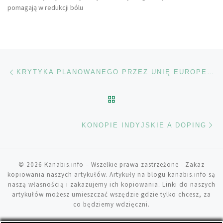
pomagają w redukcji bólu
Nawigacja wpisu
Poprzedni wpis
KRYTYKA PLANOWANEGO PRZEZ UNIĘ EUROPEJSKĄ OGRANICZENIA ZAWARTOŚCI THC
POWRÓT DO LISTY POS
Na
KONOPIE INDYJSKIE A DOPING
© 2026
Kanabis.info
– Wszelkie prawa zastrzeżone
- Zakaz
kopiowania naszych artykułów. Artykuły na blogu kanabis.info są
naszą własnością i zakazujemy ich kopiowania. Linki do naszych
artykułów możesz umieszczać wszędzie gdzie tylko chcesz, za
co będziemy wdzięczni.