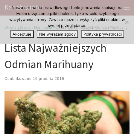
Kanabis.info
Nasza strona do prawidłowego funkcjonowania zapisuje na
Przejdź do treści
Me
twoim urządzeniu pliki cookies, tylko w celu szybszego
wczytywania strony. Zawsze możesz wyłączyć pliki cookies w
swojej przeglądarce.
Strona główna
»
Marihuana
»
Lista Najważniejszych Odmian Marihuany
Akceptuję
Nie wyrażam zgody
Polityka prywatności
Lista Najważniejszych
Odmian Marihuany
Opublikowano
16 grudnia 2016