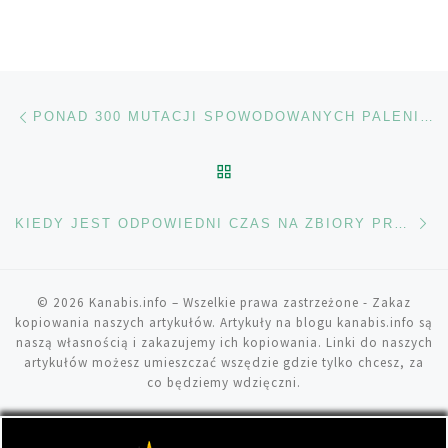
Nawigacja wpisu
Poprzedni wpis
PONAD 300 MUTACJI SPOWODOWANYCH PALENIEM
POWRÓT DO LISTY POS
Na
KIEDY JEST ODPOWIEDNI CZAS NA ZBIORY PRZY UPRAWIE INDOOR?
© 2026
Kanabis.info
– Wszelkie prawa zastrzeżone
- Zakaz
kopiowania naszych artykułów. Artykuły na blogu kanabis.info są
naszą własnością i zakazujemy ich kopiowania. Linki do naszych
artykułów możesz umieszczać wszędzie gdzie tylko chcesz, za
co będziemy wdzięczni.