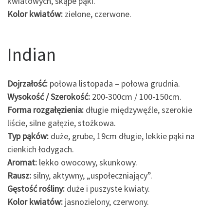
kwiatowych, skąpe pąki.
Kolor kwiatów:
zielone, czerwone.
Indian
Dojrzałość:
połowa listopada – połowa grudnia.
Wysokość / Szerokość:
200-300cm / 100-150cm.
Forma rozgałęzienia:
długie międzywęźle, szerokie
liście, silne gałęzie, stożkowa.
Typ pąków:
duże, grube, 19cm długie, lekkie pąki na
cienkich łodygach.
Aromat:
lekko owocowy, skunkowy.
Rausz:
silny, aktywny, „uspołeczniający”.
Gęstość rośliny:
duże i puszyste kwiaty.
Kolor kwiatów:
jasnozielony, czerwony.