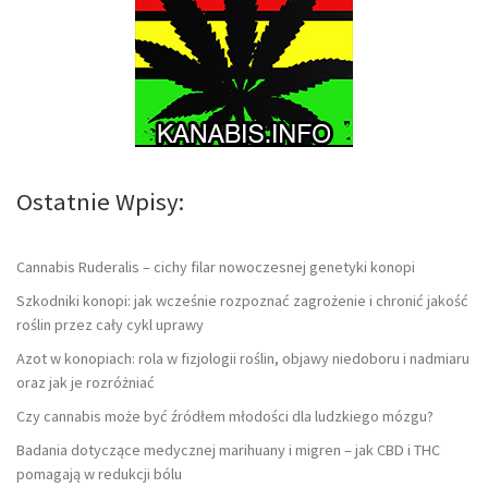
Ostatnie Wpisy:
Cannabis Ruderalis – cichy filar nowoczesnej genetyki konopi
Szkodniki konopi: jak wcześnie rozpoznać zagrożenie i chronić jakość
roślin przez cały cykl uprawy
Azot w konopiach: rola w fizjologii roślin, objawy niedoboru i nadmiaru
oraz jak je rozróżniać
Czy cannabis może być źródłem młodości dla ludzkiego mózgu?
Badania dotyczące medycznej marihuany i migren – jak CBD i THC
pomagają w redukcji bólu