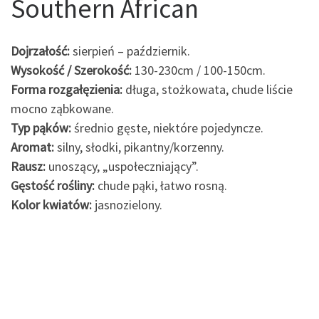
Southern African
Dojrzałość:
sierpień – październik.
Wysokość / Szerokość:
130-230cm / 100-150cm.
Forma rozgałęzienia:
długa, stożkowata, chude liście
mocno ząbkowane.
Typ pąków:
średnio gęste, niektóre pojedyncze.
Aromat:
silny, słodki, pikantny/korzenny.
Rausz:
unoszący, „uspołeczniający”.
Gęstość rośliny:
chude pąki, łatwo rosną.
Kolor kwiatów:
jasnozielony.