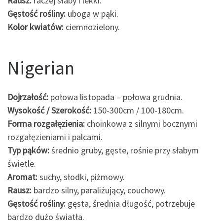
Rausz:
raczej słaby i lekki.
Gęstość rośliny:
uboga w pąki.
Kolor kwiatów:
ciemnozielony.
Nigerian
Dojrzałość:
połowa listopada – połowa grudnia.
Wysokość / Szerokość:
150-300cm / 100-180cm.
Forma rozgałęzienia:
choinkowa z silnymi bocznymi
rozgałęzieniami i palcami.
Typ pąków:
średnio gruby, gęste, rośnie przy słabym
świetle.
Aromat:
suchy, słodki, piżmowy.
Rausz:
bardzo silny, paraliżujący, couchowy.
Gęstość rośliny:
gęsta, średnia długość, potrzebuje
bardzo dużo światła.