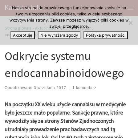
Kanabis.info
Nasza strona do prawidłowego funkcjonowania zapisuje na
Przejdź do treści
Me
twoim urządzeniu pliki cookies, tylko w celu szybszego
wczytywania strony. Zawsze możesz wyłączyć pliki cookies w
swojej przeglądarce.
Strona główna
»
Aktualności
»
Odkrycie systemu
endocannabinoidowego
Akceptuję
Nie wyrażam zgody
Polityka prywatności
Odkrycie systemu
endocannabinoidowego
Opublikowano
3 września 2017
|
1 komentarz
Na początku XX wieku użycie cannabisu w medycynie
było jeszcze mało popularne. Sankcje prawne, które
wywodziły się ze strony Stanów Zjednoczonych
utrudniały prowadzenie prac badawczych nad tą
substancją jako lek. Od lat 60-tych zainteresowanie