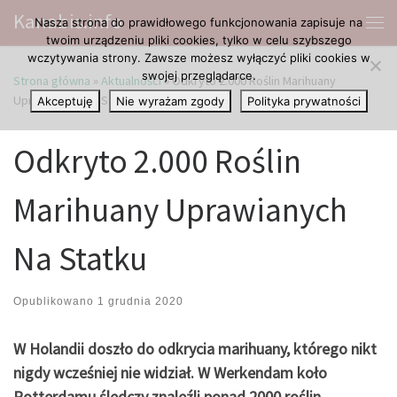
Kanabis.info
Nasza strona do prawidłowego funkcjonowania zapisuje na
Przejdź do treści
Me
twoim urządzeniu pliki cookies, tylko w celu szybszego
wczytywania strony. Zawsze możesz wyłączyć pliki cookies w
swojej przeglądarce.
Strona główna
»
Aktualności
»
Odkryto 2.000 Roślin Marihuany
Uprawianych Na Statku
Akceptuję
Nie wyrażam zgody
Polityka prywatności
Odkryto 2.000 Roślin
Marihuany Uprawianych
Na Statku
Opublikowano
1 grudnia 2020
W Holandii doszło do odkrycia marihuany, którego nikt
nigdy wcześniej nie widział. W Werkendam koło
Rotterdamu śledczy znaleźli ponad 2000 roślin