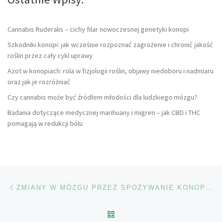
Cannabis Ruderalis – cichy filar nowoczesnej genetyki konopi
Szkodniki konopi: jak wcześnie rozpoznać zagrożenie i chronić jakość
roślin przez cały cykl uprawy
Azot w konopiach: rola w fizjologii roślin, objawy niedoboru i nadmiaru
oraz jak je rozróżniać
Czy cannabis może być źródłem młodości dla ludzkiego mózgu?
Badania dotyczące medycznej marihuany i migren – jak CBD i THC
pomagają w redukcji bólu
Nawigacja wpisu
Poprzedni wpis
ZMIANY W MÓZGU PRZEZ SPOŻYWANIE KONOPI INDYJSKICH
POWRÓT DO LISTY POS