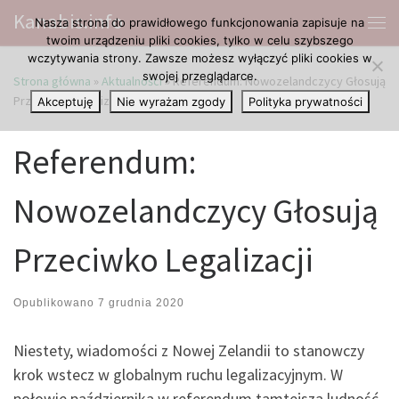
Kanabis.info
Nasza strona do prawidłowego funkcjonowania zapisuje na
Przejdź do treści
Me
twoim urządzeniu pliki cookies, tylko w celu szybszego
wczytywania strony. Zawsze możesz wyłączyć pliki cookies w
swojej przeglądarce.
Strona główna
»
Aktualności
»
Referendum: Nowozelandczycy Głosują
Przeciwko Legalizacji
Akceptuję
Nie wyrażam zgody
Polityka prywatności
Referendum:
Nowozelandczycy Głosują
Przeciwko Legalizacji
Opublikowano
7 grudnia 2020
Niestety, wiadomości z Nowej Zelandii to stanowczy
krok wstecz w globalnym ruchu legalizacyjnym. W
połowie października w referendum tamtejsza ludność