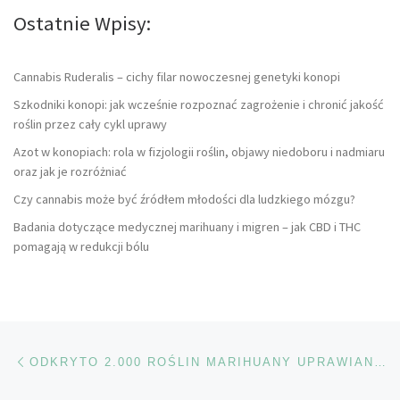
Ostatnie Wpisy:
Cannabis Ruderalis – cichy filar nowoczesnej genetyki konopi
Szkodniki konopi: jak wcześnie rozpoznać zagrożenie i chronić jakość
roślin przez cały cykl uprawy
Azot w konopiach: rola w fizjologii roślin, objawy niedoboru i nadmiaru
oraz jak je rozróżniać
Czy cannabis może być źródłem młodości dla ludzkiego mózgu?
Badania dotyczące medycznej marihuany i migren – jak CBD i THC
pomagają w redukcji bólu
Nawigacja wpisu
Poprzedni wpis
ODKRYTO 2.000 ROŚLIN MARIHUANY UPRAWIANYCH NA STATKU