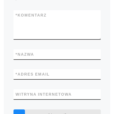
*
KOMENTARZ
*
NAZWA
*
ADRES EMAIL
WITRYNA INTERNETOWA