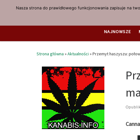
Nasza strona do prawidłowego funkcjonowania zapisuje na twoi
Przejdź do treści
NAJNOWSZE
Strona główna
»
Aktualności
»
Przemyt haszyszu: połow
Pr
ma
Opubl
Cannab