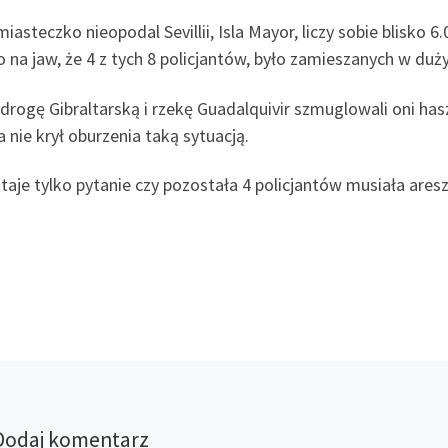
iasteczko nieopodal Sevillii, Isla Mayor, liczy sobie blisko 
 na jaw, że 4 z tych 8 policjantów, było zamieszanych w duż
drogę Gibraltarską i rzekę Guadalquivir szmuglowali oni ha
 nie krył oburzenia taką sytuacją.
taje tylko pytanie czy pozostała 4 policjantów musiała ar
Dodaj komentarz