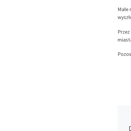
Małe m
wyszło
Przez 
miasta
Pozos