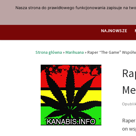
Nasza strona do prawidłowego funkcjonowania zapisuje na twoi
Przejdź do treści
NAJNOWSZE
Strona główna
»
Marihuana
»
Raper “The Game” Współwł
Ra
Me
Opubl
Raper
on ws