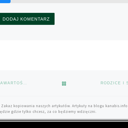
POWRÓT DO LISTY POS
SZWAJCARIA LEGALIZUJE MARIHUANĘ O NISKIEJ ZAWARTOŚCI THC
RODZICE I
 Zakaz kopiowania naszych artykułów. Artykuły na blogu kanabis.info
ędzie gdzie tylko chcesz, za co będziemy wdzięczni.