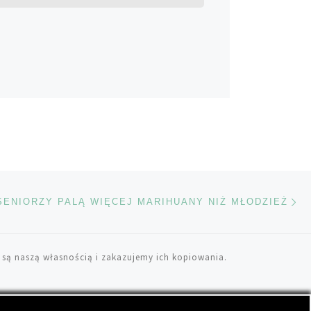
Na
TÓW
 SENIORZY PALĄ WIĘCEJ MARIHUANY NIŻ MŁODZIEŻ
 są naszą własnością i zakazujemy ich kopiowania.