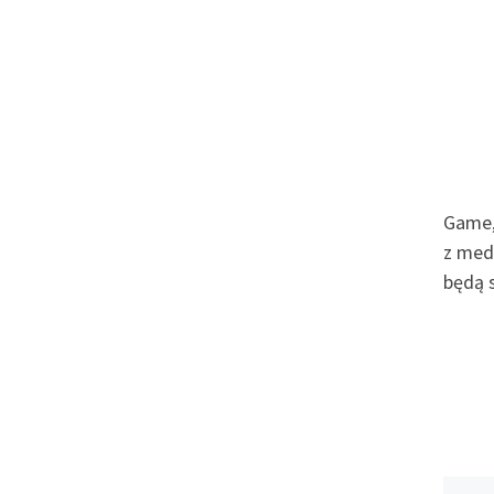
Game, 
z med
będą 