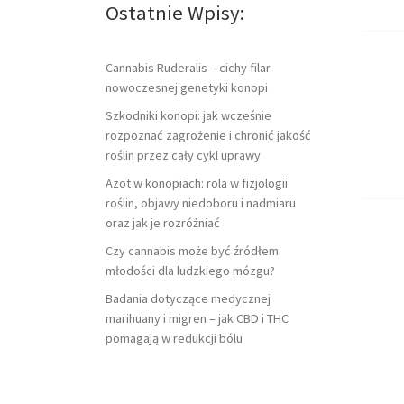
Ostatnie Wpisy:
Cannabis Ruderalis – cichy filar
nowoczesnej genetyki konopi
Szkodniki konopi: jak wcześnie
rozpoznać zagrożenie i chronić jakość
roślin przez cały cykl uprawy
Azot w konopiach: rola w fizjologii
roślin, objawy niedoboru i nadmiaru
oraz jak je rozróżniać
Czy cannabis może być źródłem
młodości dla ludzkiego mózgu?
Badania dotyczące medycznej
marihuany i migren – jak CBD i THC
pomagają w redukcji bólu