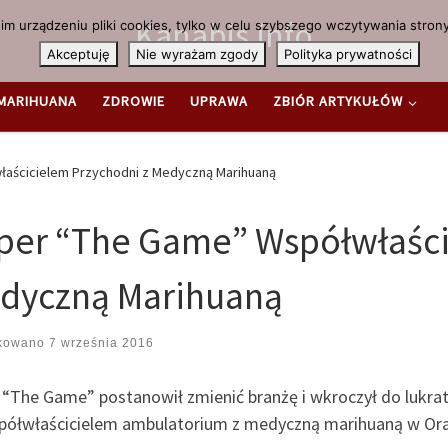
Kanabis.info
m urządzeniu pliki cookies, tylko w celu szybszego wczytywania strony
Akceptuję
Nie wyrażam zgody
Polityka prywatności
MARIHUANA
ZDROWIE
UPRAWA
ZBIÓR ARTYKUŁÓW
aścicielem Przychodni z Medyczną Marihuaną
per “The Game” Współwłaści
dyczną Marihuaną
ikowano
7 września 2016
 “The Game” postanowił zmienić branżę i wkroczył do lukra
półwłaścicielem ambulatorium z medyczną marihuaną w Oran