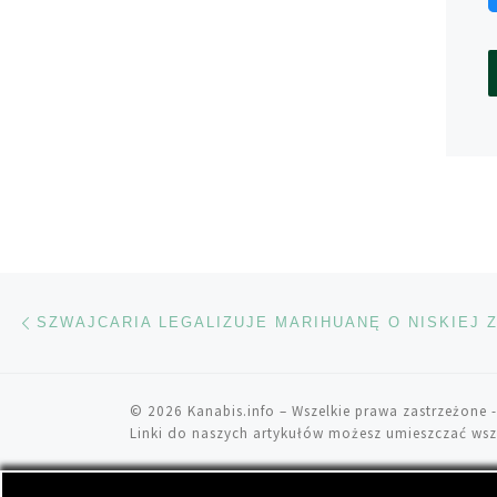
Nawigacja wpisu
Poprzedni wpis
© 2026
Kanabis.info
– Wszelkie prawa zastrzeżone
-
Linki do naszych artykułów możesz umieszczać wsz