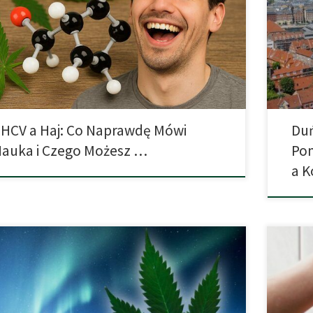
 W małych badaniach dodatek THCV do THC osłabiał
najbard
ektywną intensywność „haju”, a także łagodził typowe
dziś i 
ki uboczne THC, jak „mgła” poznawcza czy przyspieszone
przeciw
o. Podawane osobno, THCV zazwyczaj nie wywołuje
kilka ba
ych efektów psychoaktywnych w typowych dawkach. Efekt
istotne
HCV a Haj: Co Naprawdę Mówi
Duń
auka i Czego Możesz …
Po
a K
eski rząd przedstawił projekt ustawy dekryminalizującej
Jak się 
adanie i zażywanie niewielkich ilości środków
się o wi
zających, który stanowi, że konsumentom należy
dzień po
erować leczenie i pomoc w wyjściu z nałogu zamiast ich