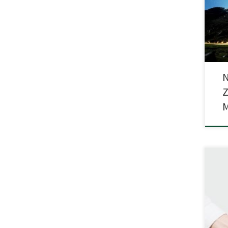
za t
repr
kara
N
Z
Taką
badan
Mantz
and 
Note