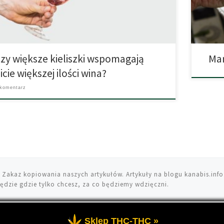
ie wypiją więcej […]
Chyba n
praktyc
zy większe kieliszki wspomagają
Mar
icie większej ilości wina?
 komentarz
 Zakaz kopiowania naszych artykułów. Artykuły na blogu kanabis.info
ędzie gdzie tylko chcesz, za co będziemy wdzięczni.
Sklep THC-THC »