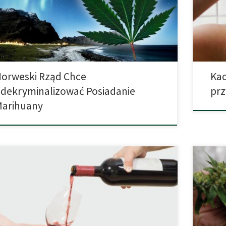
pojazdu,
o karać i umieszczać w więzieniach. „Dziesięciolecia
kac ma 
esji nauczyły nas, że kara nie działa. Wręcz przeciwnie,
mamy ju
 może pogorszyć sytuację”, powiedział […]
orweski Rząd Chce
Kac
dekryminalizować Posiadanie
pr
Marihuany
Ze wzglę
 tezę postanowiono zbadać w eksperymentalnych
zażywaj
iach (Pechey, R., Couturier, D.-L., Hollands, G. J.,
ośrodk
ari, E., Zupan, Z., & Marteau, T. M. (2017). Wine glass size
wpływem
wine sales: a replication study in two bars. BMC Research
ludzki.
s, 10, 287. i udało się ją częściowo potwierdzić. Czy
marihua