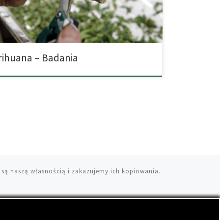
ajważniejszym odkryciem było stwierdzenie, że
znie niemożliwe jest przedawkowanie marihuany. […]
ihuana – Badania
 są naszą własnością i zakazujemy ich kopiowania.