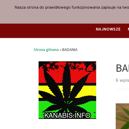
Nasza strona do prawidłowego funkcjonowania zapisuje na twoi
Przejdź do treści
NAJNOWSZE
Strona główna
»
BADANIA
BA
6 wpi
W Sk
omaw