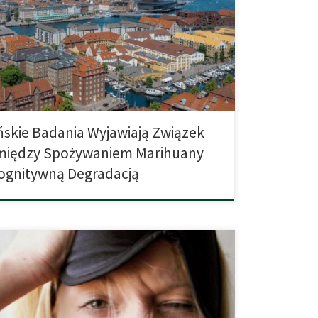
ziej uporczywych uprzedzeń, które utrzymuje się do
jest bardzo trudne do wyeliminowania z umysłów
ników legalizacji. W ostatnich latach przeprowadzono
dań, które ostatecznie nie wykazały statystycznie
go związku między […]
skie Badania Wyjawiają Związek
między Spożywaniem Marihuany
ognitywną Degradacją
okazuje, kac po wypiciu dużej ilości alkoholu utrzymuje
ele dłużej niż dotychczas przypuszczano. Osoby, które
 obficie zakrapianej imprezie siadają za kółko