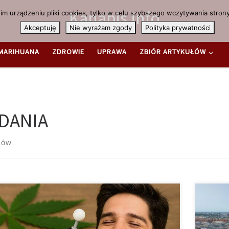
Kanabis.info
m urządzeniu pliki cookies, tylko w celu szybszego wczytywania strony
Akceptuję
Nie wyrażam zgody
Polityka prywatności
MARIHUANA
ZDROWIE
UPRAWA
ZBIÓR ARTYKUŁÓW
DANIA
sów
rócie THCV (tetrahydrokannabiwarin) to rzadziej
Powszec
iany kannabinoid, który może modulować działanie
wiąże si