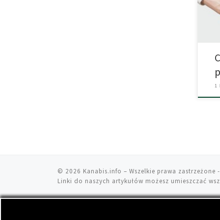
gośc
C
p
1
© 2026
Kanabis.info
– Wszelkie prawa zastrzeżone
-
Linki do naszych artykułów możesz umieszczać wsz