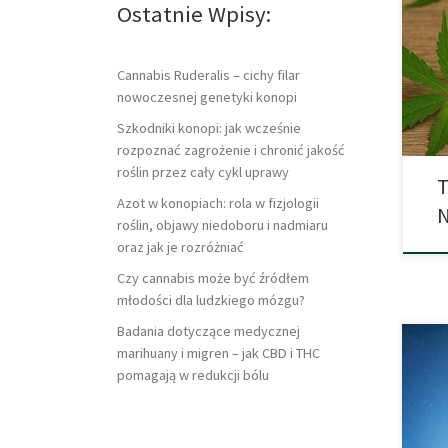
THC.
Ostatnie Wpisy:
subi
skut
tętn
Cannabis Ruderalis – cichy filar
siln
nowoczesnej genetyki konopi
[…]
Szkodniki konopi: jak wcześnie
rozpoznać zagrożenie i chronić jakość
roślin przez cały cykl uprawy
T
Azot w konopiach: rola w fizjologii
N
roślin, objawy niedoboru i nadmiaru
oraz jak je rozróżniać
Czy cannabis może być źródłem
młodości dla ludzkiego mózgu?
Badania dotyczące medycznej
marihuany i migren – jak CBD i THC
pomagają w redukcji bólu
Norw
posi
odur
zaof