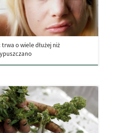
 mogą popełnić fatalny błąd. A wszystko dlatego, że
wpływ na zdolności umysłowe nawet wtedy, gdy nie
ż śladów alkoholu […]
 trwa o wiele dłużej niż
zypuszczano
du na zwiększanie się na świecie ilości osób
ących narkotyki coraz więcej państw zleca swoim
om medycznym przeprowadzenie badań nad
, zwłaszcza tzw. lekkich narkotyków na organizm
 Chciałbym przedstawić wyniki badań dotyczących
ny, jakie przeprowadzili naukowcy amerykańscy.