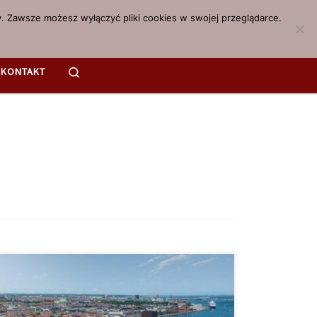
. Zawsze możesz wyłączyć pliki cookies w swojej przeglądarce.
Search
KONTAKT
hnie uważa się, że zażywanie konopi indyjskich nadal
ę z pogorszeniem stanu psychicznego. Jest to jedno z