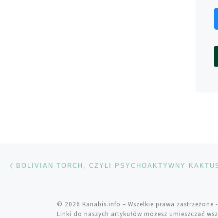
Nawigacja wpisu
Poprzedni wpis
© 2026
Kanabis.info
– Wszelkie prawa zastrzeżone
-
Linki do naszych artykułów możesz umieszczać wsz