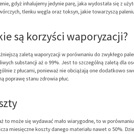
enie, gdyż inhalujemy jedynie parę, jaka wydostała się z uży
órczych, tlenku węgla oraz toksyn, jakie towarzyszą paleniu
kie są korzyści waporyzacji?
żniejszą zaletą waporyzacji w porównaniu do zwykłego palen
liwych substancji aż o 99%. Jest to szczególną zaletą dla o
gólnie z płucami, ponieważ nie obciążają one dodatkowo s
ną poprawę stanu zdrowia płuc.
szty
aż to może się wydawać mało wiarygodne, to w porównaniu 
icza miesięczne koszty danego materiału nawet o 50%. Dziej