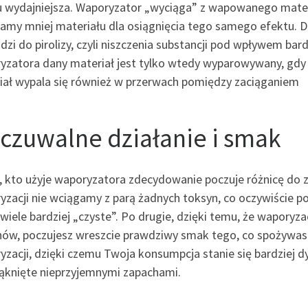
u wydajniejsza. Waporyzator „wyciąga” z wapowanego materi
amy mniej materiału dla osiągnięcia tego samego efektu. Dzi
dzi do pirolizy, czyli niszczenia substancji pod wpływem ba
yzatora dany materiał jest tylko wtedy wyparowywany, gdy
iał wypala się również w przerwach pomiędzy zaciąganiem
czuwalne działanie i smak
, kto użyje waporyzatora zdecydowanie poczuje różnicę do z
yzacji nie wciągamy z parą żadnych toksyn, co oczywiście 
 wiele bardziej „czyste”. Po drugie, dzięki temu, że waporyz
nów, poczujesz wreszcie prawdziwy smak tego, co spożywasz
yzacji, dzięki czemu Twoja konsumpcja stanie się bardziej d
iąknięte nieprzyjemnymi zapachami.