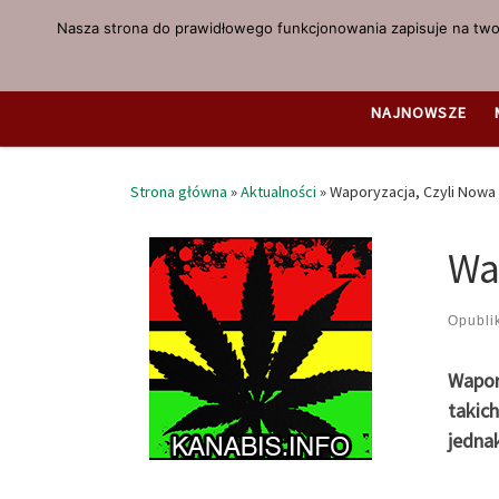
Nasza strona do prawidłowego funkcjonowania zapisuje na twoi
Przejdź do treści
NAJNOWSZE
Strona główna
»
Aktualności
»
Waporyzacja, Czyli Nowa 
Wa
Opubl
Wapory
takich
jednak