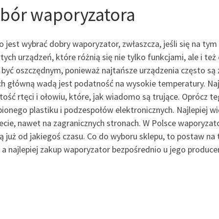
bór waporyzatora
 jest wybrać dobry waporyzator, zwłaszcza, jeśli się na tym
ych urządzeń, które różnią się nie tylko funkcjami, ale i też
 być oszczędnym, ponieważ najtańsze urządzenia często są z
ch główną wadą jest podatność na wysokie temperatury. Najg
ość rtęci i ołowiu, które, jak wiadomo są trujące. Oprócz 
ionego plastiku i podzespołów elektronicznych. Najlepiej wi
necie, nawet na zagranicznych stronach. W Polsce waporyza
ją już od jakiegoś czasu. Co do wyboru sklepu, to postaw na t
 a najlepiej zakup waporyzator bezpośrednio u jego produce