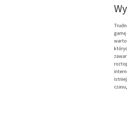
Wy
Trudno
gamę t
warto
który
zawart
roztop
inter
istnie
czasu,