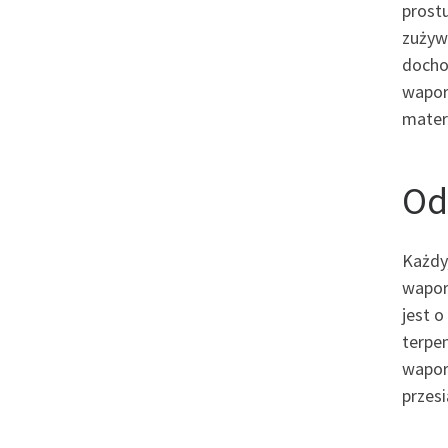
prost
zużyw
docho
wapor
mater
Od
Każdy
wapor
jest o
terpe
wapor
przes