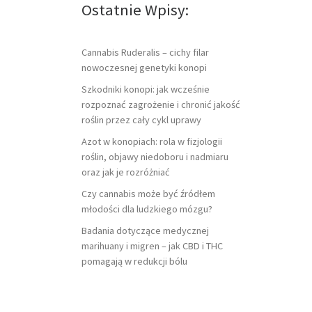
Ostatnie Wpisy:
Cannabis Ruderalis – cichy filar
nowoczesnej genetyki konopi
Szkodniki konopi: jak wcześnie
rozpoznać zagrożenie i chronić jakość
roślin przez cały cykl uprawy
Azot w konopiach: rola w fizjologii
roślin, objawy niedoboru i nadmiaru
oraz jak je rozróżniać
Czy cannabis może być źródłem
młodości dla ludzkiego mózgu?
Badania dotyczące medycznej
marihuany i migren – jak CBD i THC
pomagają w redukcji bólu