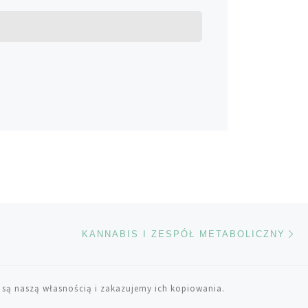
Na
TÓW
KANNABIS I ZESPÓŁ METABOLICZNY
 są naszą własnością i zakazujemy ich kopiowania.