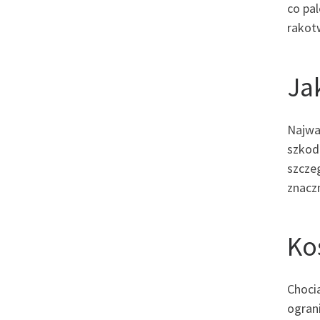
co pal
rakotw
Ja
Najwa
szkod
szcze
znacz
Ko
Choci
ogran