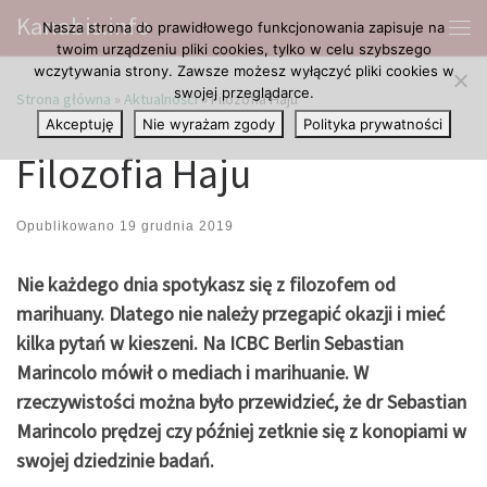
Kanabis.info
Nasza strona do prawidłowego funkcjonowania zapisuje na
Przejdź do treści
Me
twoim urządzeniu pliki cookies, tylko w celu szybszego
wczytywania strony. Zawsze możesz wyłączyć pliki cookies w
swojej przeglądarce.
Strona główna
»
Aktualności
»
Filozofia Haju
Akceptuję
Nie wyrażam zgody
Polityka prywatności
Filozofia Haju
Opublikowano
19 grudnia 2019
Nie każdego dnia spotykasz się z filozofem od
marihuany. Dlatego nie należy przegapić okazji i mieć
kilka pytań w kieszeni. Na ICBC Berlin Sebastian
Marincolo mówił o mediach i marihuanie. W
rzeczywistości można było przewidzieć, że dr Sebastian
Marincolo prędzej czy później zetknie się z konopiami w
swojej dziedzinie badań.