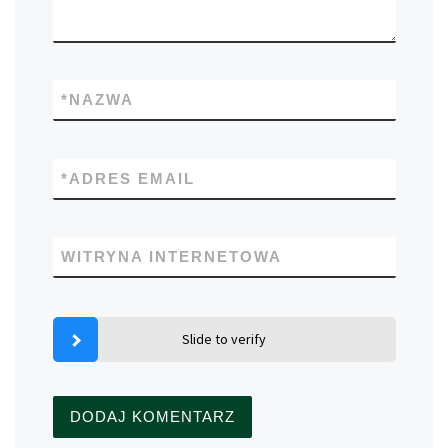
*
NAZWA
*
ADRES EMAIL
WITRYNA INTERNETOWA
Slide to verify