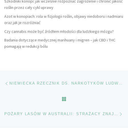
Szkodniki konopi: jak wcześnie rozpoznać zagrożenie i chronić jakość
roślin przez cały cykl uprawy
Azot w konopiach: rola w fizjologii roślin, objawy niedoboru i nadmiaru
oraz jak je rozróżniać
Czy cannabis może być źródłem młodości dla ludzkiego mózgu?
Badania dotyczące medycznej marihuany i migren – jak CBD i THC
pomagają w redukcji bólu
Nawigacja wpisu
Poprzedni wpis
NIEMIECKA RZECZNIK DS. NARKOTYKÓW LUDWIG OBAWIA SIĘ W BERLINIE TURYSTYKI ZWIĄZANEJ Z MARIHUANĄ
POWRÓT DO LISTY POS
Na
POŻARY LASÓW W AUSTRALII: STRAŻACY ZNAJDUJĄ POLE MARIHUANY – I ROBIĄ SOBIE SELFIE