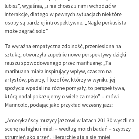
lubisz”, wyjaśnia, „i nie chcesz z nimi wchodzić w
interakcje, dlatego w pewnych sytuacjach niektóre
osoby są bardziej introspektywne. „Nagle perkusista
może zagrać solo”
Ta wyraźna empatyczna zdolność, przeniesiona na
sztukę, otworzyła zupełnie nowe perspektywy dzięki
rauszu spowodowanego przez marihuanę: „Ta
marihuana miała inspirujący wpływ, czasem na
artystów, pisarzy, filozofów, którzy w wyniku jej
spożycia wpadali na różne pomysły, to perspektywa,
którą nadal pokazujemy o wiele za mało” – mówi
Marincolo, podając jako przykład wczesny jazz:
„Amerykańscy muzycy jazzowi w latach 20 i 30 wyszli na
scenę na highu i mieli – według moich badań – szybszy
strumień skojarzeń. Hierarchie stają się mniej