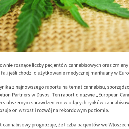
ownie rosnące liczby pacjentów cannabisowych oraz zmiany
j fali jeśli chodzi o użytkowanie medycznej marihuany w Euro
ynika z najnowszego raportu na temat cannabisu, sporządzo
bition Partners w Davos. Ten raport o nazwie „European Can
ers obszernym sprawdzeniem wiodących rynków cannabisowy
ozuje on wzrost i rozwój na rekordowym poziomie.
t cannabisowy prognozuje, że liczba pacjentów we Włoszech