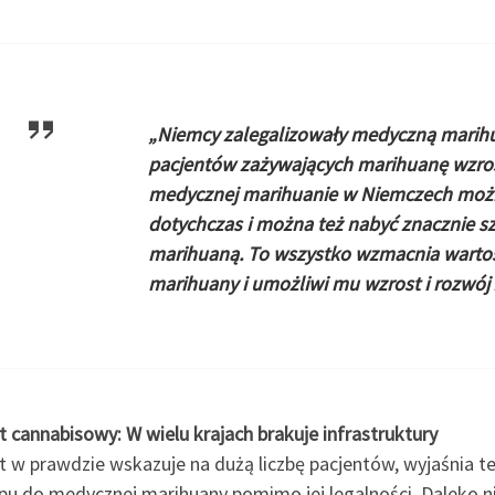
„Niemcy zalegalizowały medyczną marihua
pacjentów zażywających marihuanę wzrosł
medycznej marihuanie w Niemczech można
dotychczas i można też nabyć znacznie 
marihuaną. To wszystko wzmacnia wartoś
marihuany i umożliwi mu wzrost i rozwój 
 cannabisowy: W wielu krajach brakuje infrastruktury
 w prawdzie wskazuje na dużą liczbę pacjentów, wyjaśnia też
pu do medycznej marihuany pomimo jej legalności. Daleko 