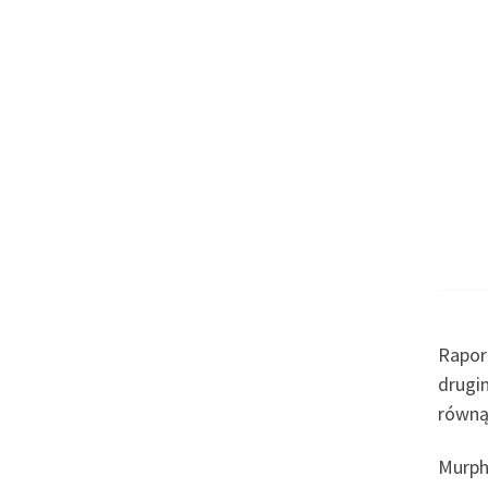
Rapor
drugi
równą
Murph