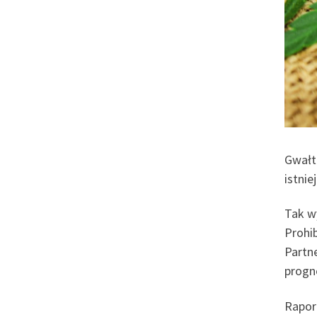
Gwałt
istnie
Tak w
Prohi
Partn
progn
Rapor