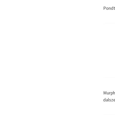
Pondt
Murph
dalsz