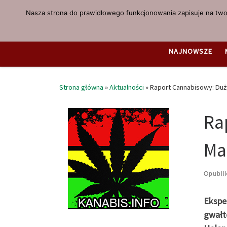
Nasza strona do prawidłowego funkcjonowania zapisuje na twoi
Przejdź do treści
NAJNOWSZE
Strona główna
»
Aktualności
»
Raport Cannabisowy: Duż
Ra
Ma
Opubl
Ekspe
gwałt