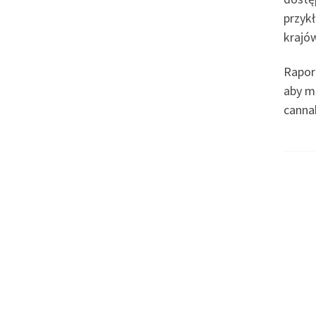
przykł
krajó
Raport
aby m
cannab