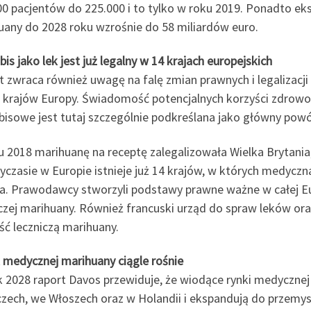
00 pacjentów do 225.000 i to tylko w roku 2019. Ponadto eks
uany do 2028 roku wzrośnie do 58 miliardów euro.
is jako lek jest już legalny w 14 krajach europejskich
t zwraca również uwagę na falę zmian prawnych i legalizacj
ie krajów Europy. Świadomość potencjalnych korzyści zdrowot
bisowe jest tutaj szczególnie podkreślana jako główny pow
u 2018 marihuanę na receptę zalegalizowała Wielka Brytania,
yczasie w Europie istnieje już 14 krajów, w których medyczn
na. Prawodawcy stworzyli podstawy prawne ważne w całej Eur
iczej marihuany. Również francuski urząd do spraw leków or
ść leczniczą marihuany.
 medycznej marihuany ciągle rośnie
k 2028 raport Davos przewiduje, że wiodące rynki medyczne
zech, we Włoszech oraz w Holandii i ekspandują do przemys