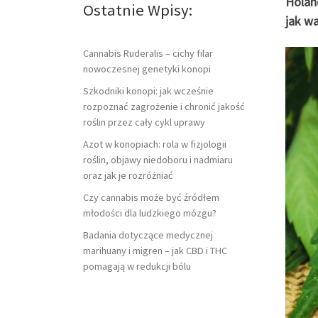
Holan
Ostatnie Wpisy:
jak wa
Cannabis Ruderalis – cichy filar
nowoczesnej genetyki konopi
Szkodniki konopi: jak wcześnie
rozpoznać zagrożenie i chronić jakość
roślin przez cały cykl uprawy
Azot w konopiach: rola w fizjologii
roślin, objawy niedoboru i nadmiaru
oraz jak je rozróżniać
Czy cannabis może być źródłem
młodości dla ludzkiego mózgu?
Badania dotyczące medycznej
marihuany i migren – jak CBD i THC
pomagają w redukcji bólu