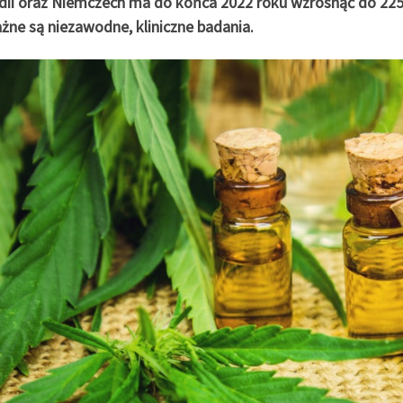
dii oraz Niemczech ma do końca 2022 roku wzrosnąć do 225.
żne są niezawodne, kliniczne badania.