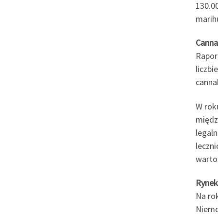
130.0
marih
Cannab
Rapor
liczb
canna
W rok
międz
legal
leczn
warto
Rynek
Na ro
Niemc