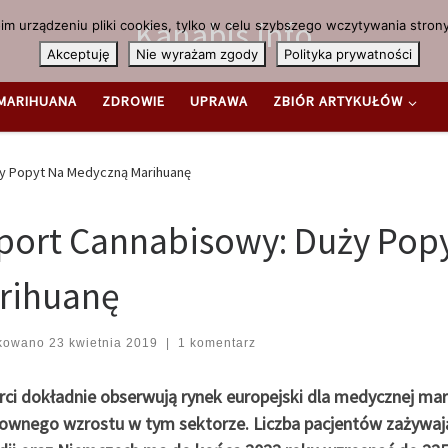
Kanabis.info
m urządzeniu pliki cookies, tylko w celu szybszego wczytywania strony
Akceptuję
Nie wyrażam zgody
Polityka prywatności
MARIHUANA
ZDROWIE
UPRAWA
ZBIÓR ARTYKUŁÓW
y Popyt Na Medyczną Marihuanę
port Cannabisowy: Duży Pop
rihuanę
ikowano
23 kwietnia 2019
|
1 komentarz
rci dokładnie obserwują rynek europejski dla medycznej mari
ownego wzrostu w tym sektorze. Liczba pacjentów zażywa